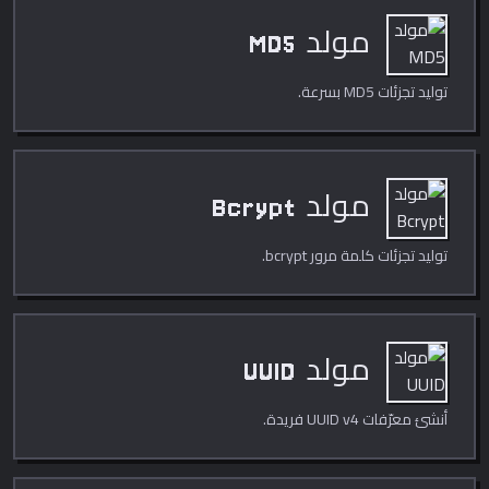
مولد MD5
توليد تجزئات MD5 بسرعة.
مولد Bcrypt
توليد تجزئات كلمة مرور bcrypt.
مولد UUID
أنشئ معرّفات UUID v4 فريدة.