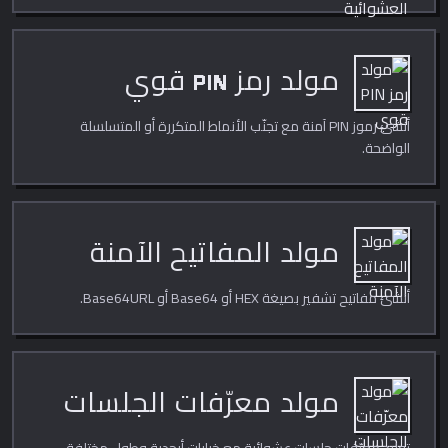
مولد رمز PIN قوي
أنشئ رموز PIN آمنة مع تجنّب الأنماط المتكررة أو المتسلسلة
الواضحة.
مولد المفاتيح الآمنة
أنشئ مفاتيح تشفير بصيغة HEX أو Base64 أو Base64URL.
مولد معرّفات الجلسات