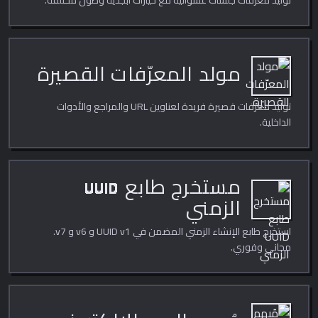
توليد معرّفات جلسات عشوائية مع خيارات أبجدية وطول مختلفة.
مولد المعرّفات القصيرة
توليد معرّفات قصيرة فريدة لعناوين URL والمراجع والأدوات
الداخلية.
مستخرج طابع UUID
الزمني
استخرج طابع الإنشاء الزمني المضمن في UUID v1 و v6 و v7.
مجاني وفوري.