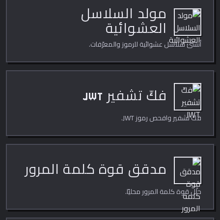
مولد السلاسل
العشوائية
أنشئ سلاسل عشوائية للرموز والمعرّفات.
فكّ تشفير JWT
فكّ تشفير وافحص رموز JWT.
مدقق قوة كلمة المرور
حلّل قوة كلمة المرور محليًا.