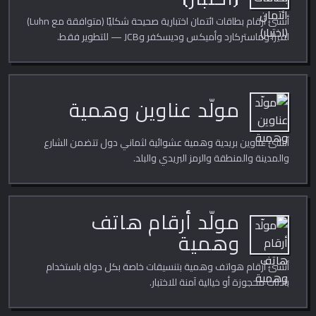
أنشئ أرقام بطاقات ائتمان اختبارية صحيحة شكليًا (متوافقة مع Luhn)
لفيزا وماستركارد وأميكس وديسكفر وJCB — للتطوير فقط.
مولّد عناوين وهمية
أنشئ عناوين بريدية وهمية عشوائية لثماني دول تتضمن الشارع
والمدينة والمنطقة والرمز البريدي والبلد.
مولّد أرقام هاتف
وهمية
أنشئ أرقام هواتف وهمية بتنسيقات خاصة بكل دولة باستخدام
بادئات محجوزة أو خيالية آمنة للاختبار.