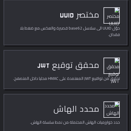
مختصر UUID
حوّل UUID الى سلاسل base62 قصيرة والعكس مع ضغط بلا
فقدان.
محقق توقيع JWT
تحقق من تواقيع JWT المعتمدة على HMAC محليا داخل المتصفح.
محدد الهاش
حدد خوارزميات الهاش المحتملة من نمط سلسلة الهاش.