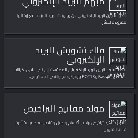
مُبهم البريد الإلكتروني
أخفِ عناوين البريد الإلكتروني عن روبوتات البريد المزعج مع إبقائها
مقروءة للبشر.
فاك تشويش البريد
الإلكتروني
فك تشفير عناوين البريد الإلكتروني المموّهة إلى نص عادي. كيانات
HTML وBase64 وROT13 و[at]/[dot] والنص المعكوس.
مولد مفاتيح التراخيص
أنشئ مفاتيح تراخيص برامج بأقسام وطول وفاصل ومجموعة أحرف
قابلة للتكوين.