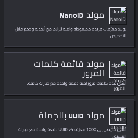
مولد NanoID
توليد معرّفات فريدة مضغوطة وآمنة للرابط مع أبجدية وحجم قابل
للتخصيص.
مولد قائمة كلمات
المرور
أنشئ عدة كلمات مرور آمنة دفعة واحدة مع خيارات كاملة.
مولد UUID بالجملة
أنشئ ما يصل إلى 1000 معرّف UUID v4 دفعة واحدة مع خيارات
التنسيق.