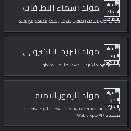
مولد اسماء النطاقات
ولّد اقتراحات لاسماء النطاقات بناء على كلمة مفتاحية مع تقييم.
مولد البريد الالكتروني
ولّد عناوين بريد الكتروني عشوائية للاختبار والتطوير.
مولد الرموز الامنة
ولّد رموزا امنة تشفيريا بصيغة hex او base64 او base64url
باستخدام Web Crypto API.