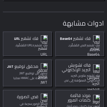
ادوات مشابهة
فك تشفير Base64
فك تشفير URL
فك تشفير النص المُشفَّر بـ
فك تشفير URLs المُشفَّرة.
Base64.
فاك تشويش
محقق توقيع JWT
البريد الإلكتروني
تحقق من تواقيع JWT
فك تشفير عناوين البريد
المعتمدة على HMAC محليا
الإلكتروني المموّهة إلى نص
داخل المتصفح.
عادي. كيانات HTML وBase64
وROT13 و[at]/[dot] والنص
المعكوس.
مولد قائمة
قص الصورة
كلمات المرور
اقطع الصور بسرعة في
أنشئ عدة كلمات مرور آمنة