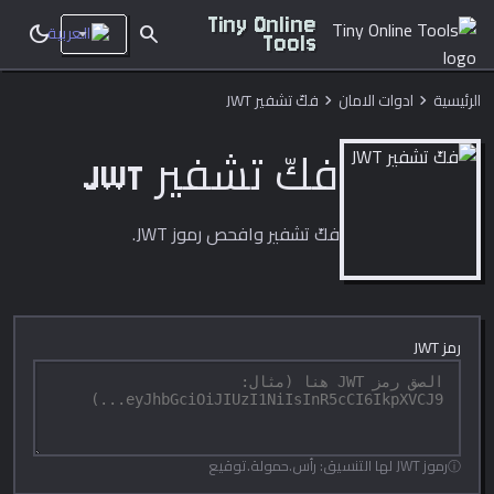
Tiny Online
dark_mode
search
Tools
الرئيسية
ادوات الامان
فكّ تشفير JWT
chevron_right
chevron_right
فكّ تشفير JWT
فكّ تشفير وافحص رموز JWT.
رمز JWT
رموز JWT لها التنسيق: رأس.حمولة.توقيع