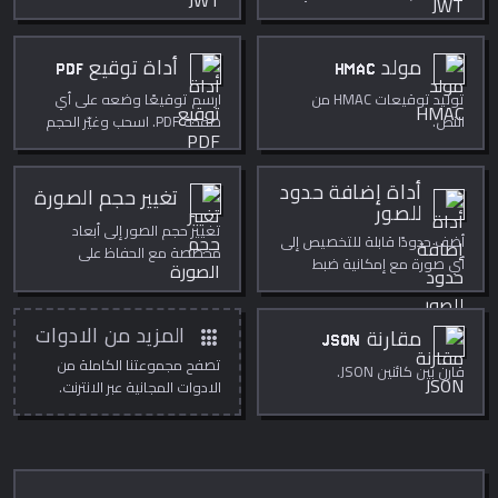
JWT.
مولد HMAC
أداة توقيع PDF
توليد توقيعات HMAC من
ارسم توقيعًا وضعه على أي
النص.
صفحة PDF. اسحب وغيّر الحجم
ونزّل داخل المتصفح.
أداة إضافة حدود
تغيير حجم الصورة
للصور
تغيير حجم الصور إلى أبعاد
أضف حدودًا قابلة للتخصيص إلى
مخصصة مع الحفاظ على
أي صورة مع إمكانية ضبط
الجودة.
الحجم واللون والنمط والزوايا
الدائرية.
apps
المزيد من الادوات
مقارنة JSON
تصفح مجموعتنا الكاملة من
قارن بين كائنين JSON.
الادوات المجانية عبر الانترنت.