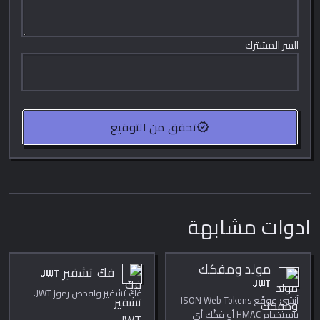
السر المشترك
verified
تحقق من التوقيع
ادوات مشابهة
مولد ومفكك
فكّ تشفير JWT
JWT
فكّ تشفير وافحص رموز JWT.
أنشئ ووقّع JSON Web Tokens
باستخدام HMAC أو فكّك أي