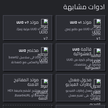
ادوات مشابهة
مولد UUID v1
مولد UUID v7
أنشئ UUID v1 مع طابع زمني
أنشئ UUID v7 مرتبة زمنيًا.
مضمّن.
قائمة UUID
مختصر UUID
العشوائية
حوّل UUID الى سلاسل base62
توليد قوائم كبيرة من UUID
قصيرة والعكس مع ضغط بلا
مباشرةً في متصفحك.
فقدان.
محول معدل
مولد المفاتيح
إطارات الفيديو
الآمنة
محول معدل إطارات الفيديو
أنشئ مفاتيح تشفير بصيغة HEX
يساعدك على تغيير معدل
أو Base64 أو Base64URL.
الإطارات لحركة أنعم أو ملف
أصغر مباشرة داخل المتصفح.