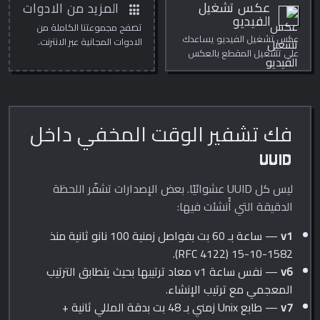
استخدمه لتنظيف الوسائط
apps
عكس تشغيل
المزيد من الادوات
بسرعة وخصوصية، للنشر،
الفيديو
تصفح مجموعتنا الكاملة من
الدروس، العروض، والتحرير
عكس تشغيل الفيديو يساعدك
الادوات المجانية عبر الانترنت.
اليومي.
على تشغيل المقطع بالعكس
مباشرة داخل المتصفح.
استخدمه لتنظيف الوسائط
بسرعة وخصوصية، للنشر،
الدروس، العروض، والتحرير
اليومي.
فك تشفير الوقت المخفي داخل
UUID
ليس كل UUID عشوائيًا. بعض الإصدارات تشفّر اللحظة
الدقيقة التي أُنشئت فيها:
v1
— ساعة بـ 60 بت بفواصل زمنية 100 نانو ثانية منذ
1582-10-15 (RFC 4122).
v6
— نفس ساعة v1 معاد ترتيبها بحيث يتطابق الترتيب
المعجمي مع ترتيب الإنشاء.
v7
— طابع Unix زمني بـ 48 بت بدقة المللي ثانية +