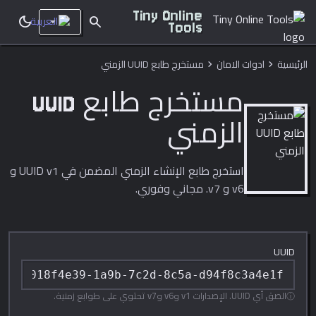
Tiny Online
dark_mode
search
Tools
الرئيسية
ادوات الامان
مستخرج طابع UUID الزمني
chevron_right
chevron_right
مستخرج طابع UUID
الزمني
استخرج طابع الإنشاء الزمني المضمن في UUID v1 و
v6 و v7. مجاني وفوري.
UUID
الصق أي UUID. الإصدارات v1 وv6 وv7 تحتوي على طوابع زمنية.