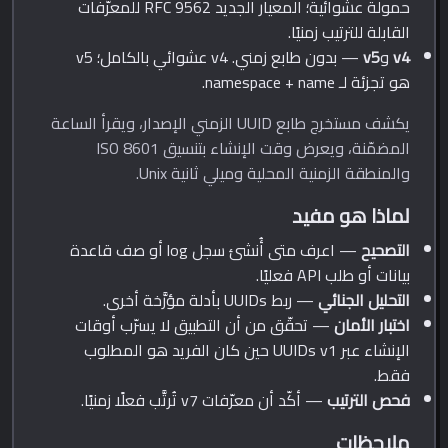
حمولة عشوائية؛ المعيار الجديد RFC 9562 للمعرّفات
القابلة للترتيب زمنيًا.
v4
و
v5
— بدون طابع زمني. v4 عشوائي بالكامل؛ v5
هو تجزئة لـ namespace + name.
يكشف مستخرج طابع UUID الزمني الإصدار، ويقرأ الساعة
المضمّنة، ويعرض وقت الإنشاء بتنسيق ISO 8601
والمنطقة الزمنية المحلية وميلي ثانية Unix.
لماذا هو مفيد
التصحيح
— اعرف متى أُنشئ سجل log أو صف قاعدة
بيانات أو طلب API فعليًا.
التحليل الجنائي
— ربط UUIDs بأدلة مؤرَّخة أخرى.
اختبار الأمان
— تحقّق من أن التطبيق لا يسرّب أوقات
الإنشاء عبر UUIDs v1 حين كان الفريد هو المطلوب
فقط.
فحص الترتيب
— أكّد أن معرّفات v7 تُرتَّب فعلًا زمنيًا.
ملاحظات