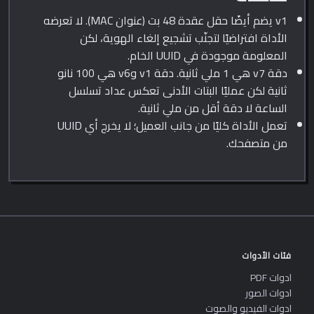
v1 يضم أيضًا حقل عقدة 48 بت (عنوان MAC). لا تعرضه
الأداة افتراضيًا لتجنّب تشجيع إلغاء الهوية، لكن
المعلومة موجودة في UUID الخام.
دقة v7 هي 1 ملي ثانية. دقة v1 وv6 هي 100 نانو
ثانية لكن عمليًا البتات الأدنى تعكس عداد تسلسل
الساعة لا دقة أقل من ملي ثانية.
تعمل الأداة كليًا من جانب العميل؛ لا يخرج أي UUID
من متصفحك.
فئات الأدوات
ادوات PDF
ادوات الصور
ادوات الفيديو والصوت