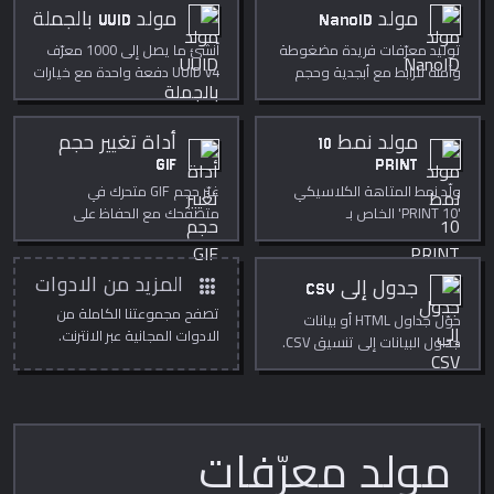
مولد NanoID
مولد UUID بالجملة
توليد معرّفات فريدة مضغوطة
أنشئ ما يصل إلى 1000 معرّف
وآمنة للرابط مع أبجدية وحجم
UUID v4 دفعة واحدة مع خيارات
قابل للتخصيص.
التنسيق.
مولد نمط 10
أداة تغيير حجم
GIF
PRINT
ولّد نمط المتاهة الكلاسيكي
غيّر حجم GIF متحرك في
'10 PRINT' الخاص بـ
متصفحك مع الحفاظ على
Commodore 64 بصيغة SVG —
الحركة. قفل النسبة، عمق لون
تحكم في الشبكة والالوان
قابل للضبط.
والسمك.
apps
المزيد من الادوات
جدول إلى CSV
تصفح مجموعتنا الكاملة من
حوّل جداول HTML أو بيانات
الادوات المجانية عبر الانترنت.
جداول البيانات إلى تنسيق CSV.
مولد معرّفات