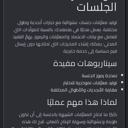
الجلسات
توليد معرّفات جلسات عشوائية مع خيارات أبجدية وطول
مختلفة. يعمل محليًا في متصفحك. بالنسبة للمولّدات التي
تتعامل مع بيانات الاعتماد والمعرّفات والرموز، يهمّ التنفيذ
المحلي: يمكنك إنشاء المخرجات التي تحتاجها دون إرسال
قيم حساسة إلى خدمة خارجية.
سيناريوهات مفيدة
نمذجة رموز الجلسة
توليد معرّفات نموذجية للاختبار
مقارنة الأبجديات والأطوال المختلفة
لماذا هذا مهم عمليًا
كثيرًا ما تحتاج المعرّفات الشبيهة بالجلسة إلى أن تكون
طويلة وعشوائية وسهلة الإنتاج دُفعاتٍ. تتيح لك هذه