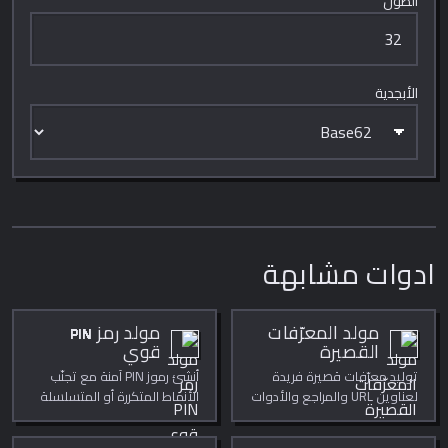
الطول
الأبجدية
ادوات مشابهة
مولد المعرّفات
مولد رمز PIN
القصيرة
قوي
توليد معرّفات قصيرة فريدة
أنشئ رموز PIN آمنة مع تجنّب
لعناوين URL والمراجع والأدوات
الأنماط المتكررة أو المتسلسلة
الداخلية.
الواضحة.