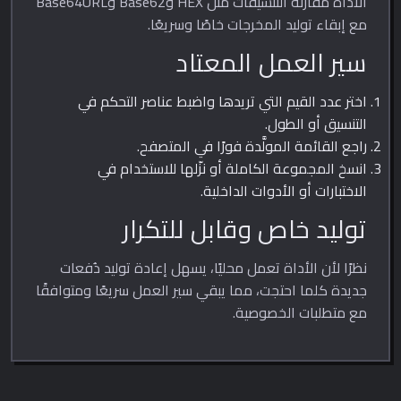
الأداة مقارنة التنسيقات مثل HEX وBase62 وBase64URL
مع إبقاء توليد المخرجات خاصًا وسريعًا.
سير العمل المعتاد
اختر عدد القيم التي تريدها واضبط عناصر التحكم في
التنسيق أو الطول.
راجع القائمة المولَّدة فورًا في المتصفح.
انسخ المجموعة الكاملة أو نزّلها للاستخدام في
الاختبارات أو الأدوات الداخلية.
توليد خاص وقابل للتكرار
نظرًا لأن الأداة تعمل محليًا، يسهل إعادة توليد دُفعات
جديدة كلما احتجت، مما يبقي سير العمل سريعًا ومتوافقًا
مع متطلبات الخصوصية.