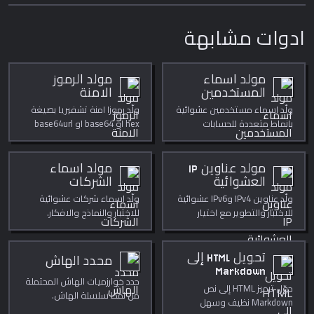
ادوات مشابهة
مولد اسماء
مولد الرموز
المستخدمين
الامنة
ولّد اسماء مستخدمين عشوائية
ولّد رموزا امنة تشفيريا بصيغة
بانماط متعددة للحسابات
hex او base64 او base64url
والاختبار.
باستخدام Web Crypto API.
مولد عناوين IP
مولد اسماء
العشوائية
الشركات
ولّد عناوين IPv4 وIPv6 عشوائية
ولّد اسماء شركات عشوائية
للاختبار والتطوير مع اختيار
للاختبار والنماذج والافكار.
النطاق العام او الخاص.
تحويل HTML إلى
محدد الهاش
Markdown
حدد خوارزميات الهاش المحتملة
حوّل ترميز HTML إلى نص
من نمط سلسلة الهاش.
Markdown نظيف وسهل