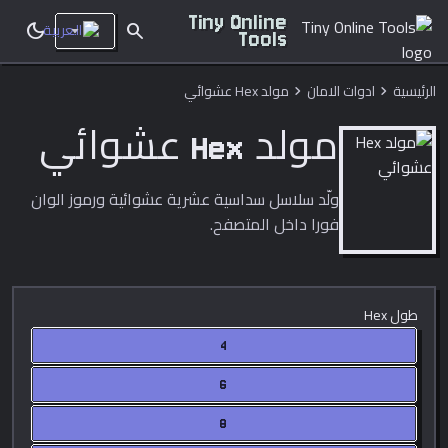
Tiny Online
dark_mode
search
Tools
الرئيسية
ادوات الامان
مولد Hex عشوائي
chevron_right
chevron_right
مولد Hex عشوائي
ولّد سلاسل سداسية عشرية عشوائية ورموز الوان
فورا داخل المتصفح.
طول Hex
4
6
8