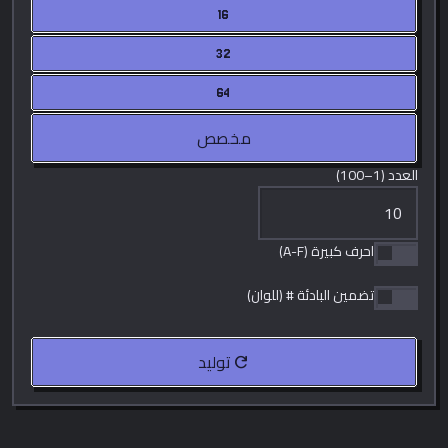
16
32
64
مخصص
العدد (1–100)
احرف كبيرة (A-F)
تضمين البادئة # (للوان)
refresh
توليد