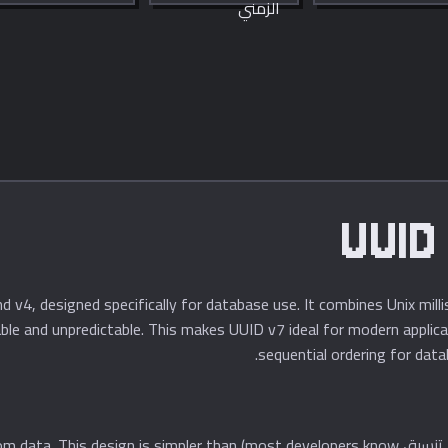
مجاني وفوري.
UUID
d v4, designed specifically for database use. It combines Unix mi
able and unpredictable. This makes UUID v7 ideal for modern appli
sequential ordering for dat
UUID v7 uses Unix milliseconds (the timestamp تنسيق  is simpler than