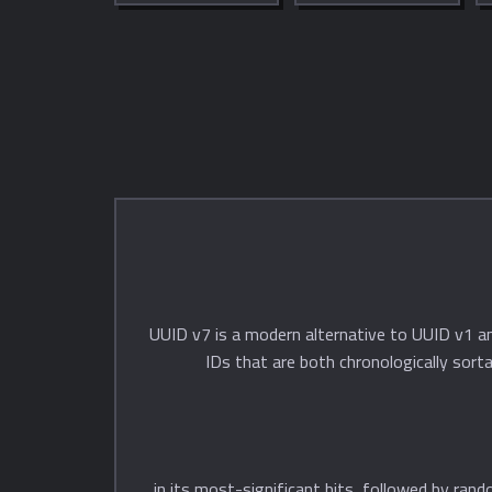
UUID v7 is a modern alternative to UUID v1 an
IDs that are both chronologically sort
most developers know) in its most-significant bits, followed by random data. This design