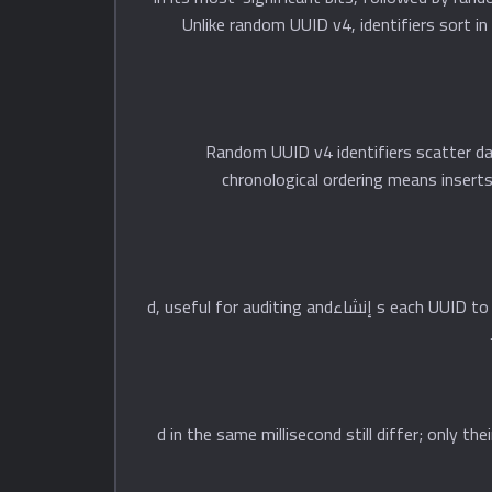
UUID v1's complex timestamp encoding and provides millisecond-precision timestamps you can easily فك التشفير. Unlike random UUID v4, identifiers sort in
Random UUID v4 identifiers scatter da
chronological ordering means inserts
Like UUID v1, UUID v7 timestamps can be extracted from the UUID itself. This tool فك التشفيرs each UUID to show when it was إنشاءd, useful for auditing and
The remaining 62 bits of U إنشاءd in the same millisecond still differ; only their ordering is predictable.