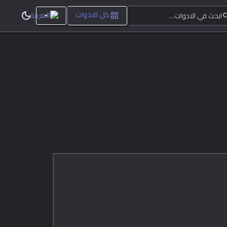
ابحث في الادوات…
dark_mode
grid_view
sea
كل الادوات