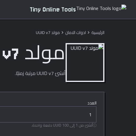
Tiny Online Tools
الرئيسية
ادوات الامان
مولد UUID v7
chevron_right
chevron_right
مولد UUID v7
أنشئ UUID v7 مرتبة زمنيًا.
العدد
أنشئ من 1 إلى 100 UUID دفعة واحدة.