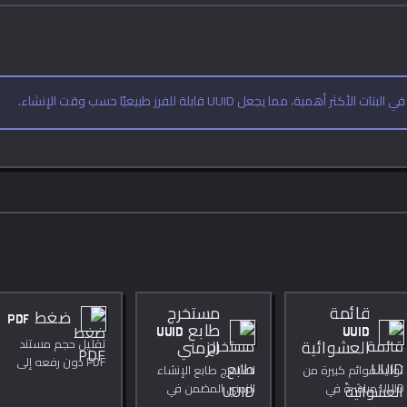
قائمة
مستخرج
ضغط PDF
UUID
طابع UUID
تقليل حجم مستند
العشوائية
الزمني
PDF دون رفعه إلى
توليد قوائم كبيرة من
استخرج طابع الإنشاء
أي خادم.
UUID مباشرةً في
الزمني المضمن في
متصفحك.
UUID v1 و v6 و v7.