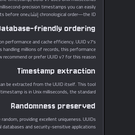
chronological order—the ID إنشاءd at 3:00 PM sorts before one إنشاءd at 3:01 PM.
Database-friendly ordering
ion performance and cache efficiency. UUID v7's
 handling millions of records, this performance
w recommend or prefer UUID v7 for this reason.
Timestamp extraction
debugging. The timestamp is in Unix milliseconds, the standard تنسيق  development
Randomness preserved
 databases and security-sensitive applications.