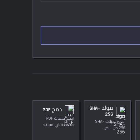
مولد SHA-
دمج PDF
256
ادمج ملفات PDF
أنشئ تجزئات SHA-
متعددة في مستند
256 من النص.
واحد بسرعة وأمان في
متصفحك.