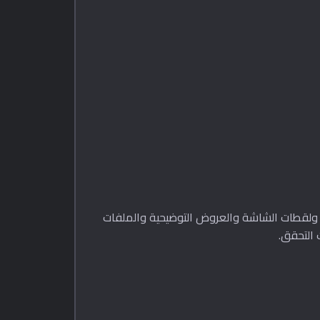
لحماية البيانات (GDPR) وCCPA. استخدامها في بيئات الاختبار ولقطات الشاشة والعروض التوضيحية والملفات
 التحقق.