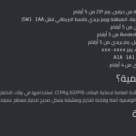
، رمز ZIP من 5 أرقام
نة، المنطقة ورمز بريدي بالنمط البريطاني (مثل
)
SW1 1AA
 رمز
xxx-xxxx
A1A 1A1
4 أرقام
مية؟
البيانات الشخصية الحقيقية محمية بقوانين مثل اللائحة العامة 
الوهمية آمنة وقابلة للتكرار ومنسّقة بشكل صحيح لاجتياز معظم عمليات