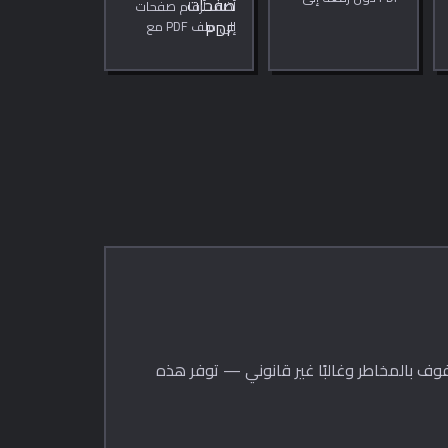
أضف أرقام صفحات
أي خادم.
إلى ملف PDF مع
إمكانية تخصيص
الموضع والتنسيق
وحجم الخط ورقم
البداية.
حفوف بالمخاطر وغالبًا غير قانوني — توفر هذه