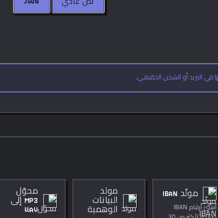
JSON
نص عادي
 في البريد أو الشحن الحقيقي.
مولد
محوّل
مولّد IBAN
البيانات
MP3 إلى
أنشئ أرقام IBAN
الوهمية
WAV
صالحة لأكثر من 30