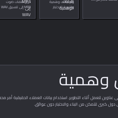
ولّد بيانات وهمية
حوّل ملفات صوت
دولة مع أرقام تحقق
واقعية للاختبار
MP3 إلى تنسيق WAV
صحيحة (ISO 13616
والتطوير مثل
غير مضغوط بعمق
mod-97).
الاشخاص والشركات
16 بت مباشرةً في
وبيانات الانترنت.
متصفحك. خصوصية
تامة، لا حاجة للرفع.
ن وهمية
لى عناوين لتعمل أثناء التطوير. استخدام بيانات العملاء الحقيقية أمر م
 دول كبرى لتتمكن من البناء والاختبار دون عوائق.