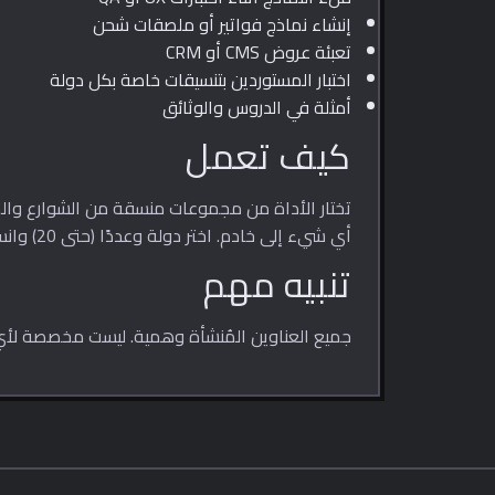
إنشاء نماذج فواتير أو ملصقات شحن
تعبئة عروض CMS أو CRM
اختبار المستوردين بتنسيقات خاصة بكل دولة
أمثلة في الدروس والوثائق
كيف تعمل
تختار الأداة من مجموعات منسقة من الشوارع وال
أي شيء إلى خادم. اختر دولة وعددًا (حتى 20) وانسخ النتيجة كنص عادي أو JSON.
تنبيه مهم
جميع العناوين المُنشأة وهمية. ليست مخصصة لأي