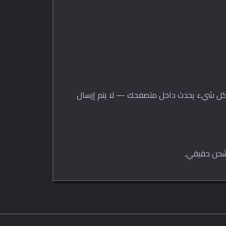
. كل شيء يحدث داخل متصفحك — لا يتم إرسال
 شحن حقيقي.