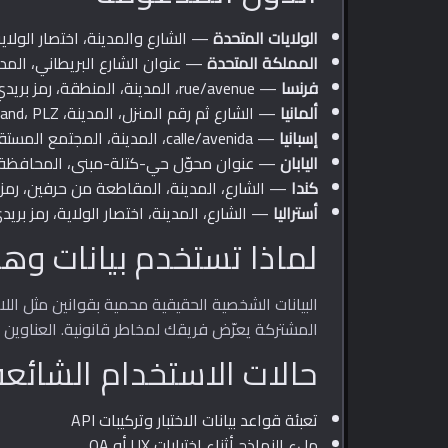
الولايات المتحدة
— الشارع والمدينة، اختصار الولاية من حرفين
المملكة المتحدة
— عنوان الشارع البريطاني، المدي
فرنسا
— rue/avenue، المدينة، المنطقة، رمز بريدي من 5 أرقام
ألمانيا
— الشارع ثم رقم المنزل، المدينة، Bundesland، PLZ من 5 أرقام
إسبانيا
— calle/avenida، المدينة، المجتمع المستقل، رمز بريدي من 5 أرقام
اليابان
— عنوان محوّل حي-كتلة-مبنى، المحافظة،
كندا
— الشارع، المدينة، المقاطعة من حرفين، رمز
أستراليا
— الشارع، المدينة، اختصار الولاية، رمز بريدي من 
لماذا تستخدم بيانات وه
المشتركة يعرّض فريقك لمخاطر قانونية. العناوين 
حالات الاستخدام الشائعة
تعبئة قواعد بيانات الاختبار وتركيبات API
ملء النماذج أثناء اختبارات UX أو QA