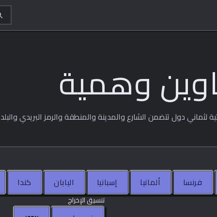
rch
اوين وهمية
 لثماني دول تتضمن الشارع والمدينة والمنطقة والرمز البريدي والبلد.
فرنسا
ألمانيا
إسبانيا
اليابان
كندا
تنسيق الإخراج