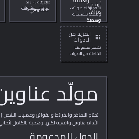
وهمية
ولّد عناوين بريد
أنشئ أرقام هواتف
الكتروني عشوائية
وهمية بتنسيقات
للاختبار والتطوير.
خاصة بكل دولة
باستخدام بادئات
محجوزة أو خيالية
المزيد من
apps
آمنة للاختبار.
الادوات
تصفح مجموعتنا
الكاملة من الادوات
المجانية عبر الانترنت.
مولّد عناوي
تحتاج النماذج والخرائط والفواتير وعمليات الشحن إ
الأداة عناوين واقعية لكنها وهمية بالكامل لثماني
الدول المدعومة