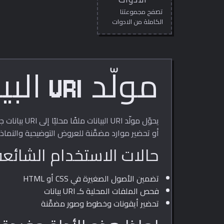
الادوات
تصفح مجموعتنا
الكاملة من الادوات
المجانية عبر الانترنت.
مولّد URI البيانات
أو تحضير موارد مضمَّنة للعروض التوضيحية والنماذج 
حالات الاستخدام الشائعة
تضمين الأصول الصغيرة في CSS أو HTML
فحص الملفات المحلية كـ URI بيانات
تحضير أيقونات وخطوط وصور مضمَّنة