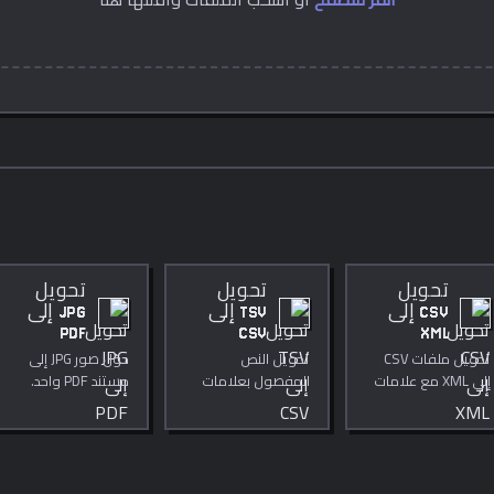
تحويل
تحويل
تحويل
CSV إلى
TSV إلى
JPG إلى
PDF
CSV
XML
تحويل ملفات CSV
تحويل النص
حوّل صور JPG إلى
إلى XML مع علامات
المفصول بعلامات
مستند PDF واحد.
جذر وعنصر قابلة
التبويب إلى تنسيق
للتخصيص.
CSV.