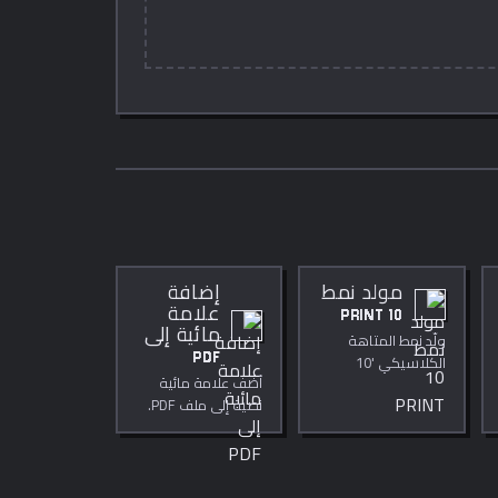
مولد نمط
إضافة
10 PRINT
علامة
مائية إلى
ولّد نمط المتاهة
PDF
الكلاسيكي '10
أضف علامة مائية
PRINT' الخاص بـ
نصية إلى ملف PDF.
Commodore 64
بصيغة SVG — تحكم
في الشبكة والالوان
والسمك.