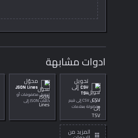
ادوات مشابهة
تحويل
محوّل
CSV إلى
JSON Lines
TSV
تحويل مصفوفات أو
تحويل CSV إلى قيم
كائنات JSON إلى
مفصولة بعلامات
تنسيق JSONL.
التبويب دون مغادرة
المتصفح.
المزيد من
apps