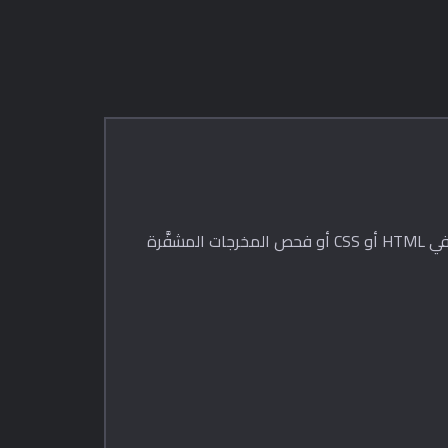
يحوّل مولّد URI البيانات ملفًا محليًا إلى URI بيانات جاهز للنسخ دون رفع أي شيء. مفيد عندما تحتاج إلى تضمين أصل صغير في HTML أو CSS أو فحص المخرجات المشفَّرة