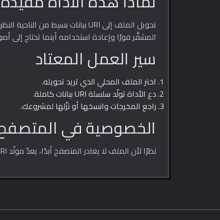
لماذا هذه الأداة مفيدة
المشفَّر فورًا وإعادة استخدامه أينما تحتاج إلى أصو
سير العمل المعتاد
اختر الملف المحلي الذي تريد تحويله.
دع الأداة تولّد سلسلة URI بيانات كاملة.
راجع المخرجات وانسخها أو نزّلها لمشروعك.
الخصوصية في المتصفح
نظرًا لأن الملف لا يغادر المتصفح أبدًا، يعدّ مولّد URI البيانات مناسبًا للصور الداخلية وأصول العينات والتجارب السريعة في تطوير الواجهات الأمامية.