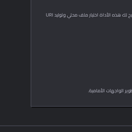
تحويل الملف إلى URI بيانات بسيط من الناحية النظرية، لكنه لا يزال غير مريح عندما تحتاج إلى المخرجات مرة واحدة فقط. تتيح لك هذه الأداة اختيار ملف محلي وتوليد URI