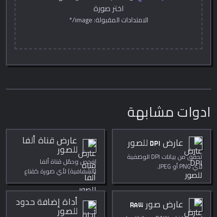
اختر صورة
الامتدادات المقبولة: image/*
ادوات مشابهة
عارض قناة ألفا
عارض DPI للصور
للصور
تحقق من بيانات DPI الوصفية
افحص وحمّل قناة ألفا
لأي PNG أو JPEG.
(الشفافية) لأي صورة كقناع
تدرج رمادي. خاص تمامًا، يعمل
في متصفحك.
أداة إضافة حدود
عارض صور RAW
للصور