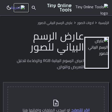
Tiny Online
dark_mode
search
Tools
الرئيسية
ادوات الصور
عارض الرسم البياني للصور
chevron_right
chevron_right
عارض الرسم
البياني للصور
اعرض الرسوم البيانية RGB والإضاءة لتحليل
التعريض والتوازن.
upload_file
انقر للتصفح
او اسحب الملفات وافلتها هنا