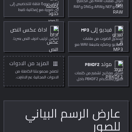
اعرض ملفات RAW من الكاميرا
أضف حدودًا قابلة للتخصيص إلى
(CR2 وNEF وARW وDNG وRAF
أي صورة مع إمكانية ضبط
وORF وRW2 وأكثر) باستخراج
الحجم واللون والنمط والزوايا
معاينة JPEG المضمّنة.
الدائرية.
فيديو إلى MP3
اداة عكس النص
استخرج الصوت من ملفات
اعكس ترتيب احرف النص بصريا.
الفيديو وصدّره بصيغة WAV مع
عرض الشكل الموجي.
apps
المزيد من الادوات
مولد PBKDF2
تصفح مجموعتنا الكاملة من
اشتق مفاتيح تشفير من كلمات
الادوات المجانية عبر الانترنت.
المرور باستخدام PBKDF2 داخل
متصفحك.
عارض الرسم البياني
للصور