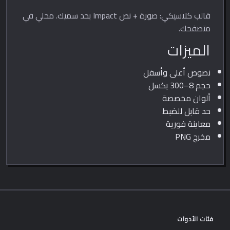
قالب كلاسيكي: صورة + نص Impact بحد سميك. محلي في
متصفحك.
الميزات
نصوص أعلى وأسفل
حجم 8–300 بكسل
ألوان مخصصة
حد قابل للضبط
معاينة فورية
مخرج PNG
فئات الأدوات