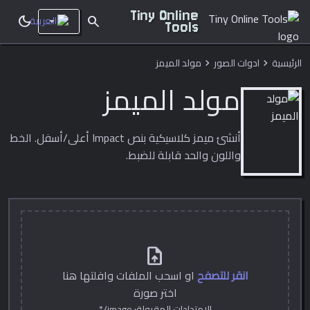
Tiny Online
dark_mode
search
Tools
الرئيسية
ادوات الصور
مولد الميمز
chevron_right
chevron_right
مولد الميمز
أنشئ ميمز كلاسيكية بنص Impact أعلى/أسفل. الخط
واللون والحد قابلة للضبط.
upload_file
انقر للتصفح
او اسحب الملفات وافلتها هنا
اختر صورة
الامتدادات المقبولة: image/*