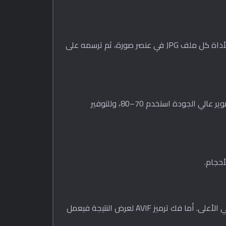
تتضمن المتصفحات المبنية على Chromium (Chrome وEdge وOpera) وإصدارات Firefox الحديثة مشفّر AVIF أصلي. تحمّل الأداة كل ملف JPG في عنصر صورة، ثم ترسمه على
يتراوح شريط الجودة من 1 إلى 100. بفضل كفاءة AVIF العالية، حتى القيم بين 50–70 تبدو غير قابلة للتمييز عن الأصل. لتصوير عالي الجودة استخدم 70–80، وللتوفير
يتطلب ترميز AVIF متصفحاً حديثاً. إذا اكتشفت الأداة أن متصفحك لا يدعم ترميز AVIF (مثل Safari القديم)، ستعرض تحذيراً في الأعلى. أما فك ترميز AVIF لعرض النتيجة فيعمل