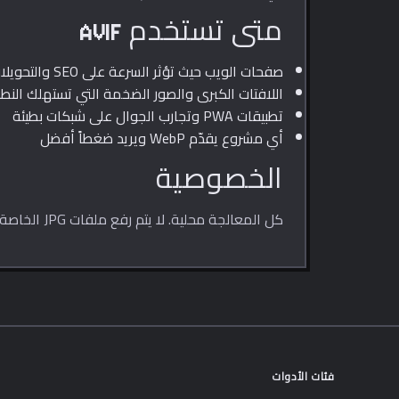
متى تستخدم AVIF
صفحات الويب حيث تؤثر السرعة على SEO والتحويلات
اللافتات الكبرى والصور الضخمة التي تستهلك النط
تطبيقات PWA وتجارب الجوال على شبكات بطيئة
أي مشروع يقدّم WebP ويريد ضغطاً أفضل
الخصوصية
كل المعالجة محلية. لا يتم رفع ملفات JPG الخاصة بك إلى خادم.
فئات الأدوات