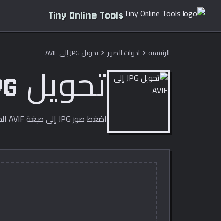
Tiny Online Tools
الرئيسية
ادوات الصور
تحويل JPG إلى AVIF
chevron_right
chevron_right
تحويل JPG إلى AVIF
اضغط صور JPG إلى صيغة AVIF الحديثة للحصول على أحجام أصغر بكثير.