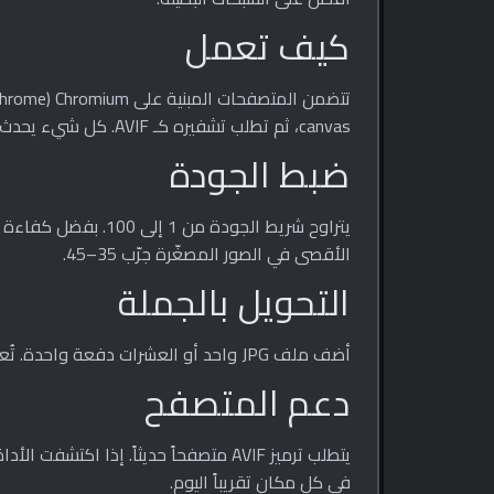
كيف تعمل
canvas، ثم تطلب تشفيره كـ AVIF. كل شيء يحدث على جانب العميل — لا تغادر صورك المتصفح.
ضبط الجودة
الأقصى في الصور المصغّرة جرّب 35–45.
التحويل بالجملة
أضف ملف JPG واحد أو العشرات دفعة واحدة. تُعالَج الملفات بالتسلسل داخل متصفحك مع روابط تنزيل فردية ومقارنة للأحجام.
دعم المتصفح
في كل مكان تقريباً اليوم.