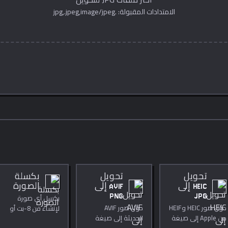
الامتدادات المقبولة: .jpg,.jpeg,image/jpeg
تحويل
تحويل
بكسلة
HEIC إلى
AVIF إلى
الصورة
PNG
JPG
بكسل أي صورة
حوّل صور HEIC وHEIF
حوّل صور AVIF
لإنشاء فن 8-بت أو
من Apple إلى صيغة
الحديثة إلى صيغة
لإخفاء المحتوى