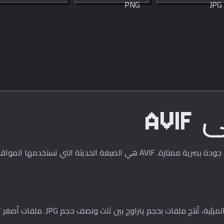
JPG العالمية مباشرة
PNG بدون فقد
الحساس. حجم بلوك
في متصفحك.
للجودة مباشرة في
قابل للضبط، في
متصفحك.
متصفحك.
تعتمد AVIF على ترميز فيديو AV1. وبنف