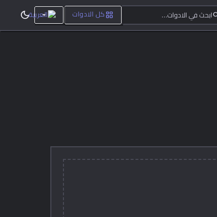
ابحث في الادوات…
dark_mode
grid_view
sea
كل الادوات