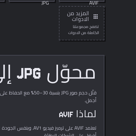
للحصول على أحجام
JPG العالمية في
ملفات أصغر بكثير.
متصفحك.
المزيد من
apps
الادوات
تصفح مجموعتنا
الكاملة من الادوات
المجانية عبر الانترنت.
محوّل JPG إلى AVIF
أجمل.
لماذا AVIF
أفضل على الشبكات البطيئة.