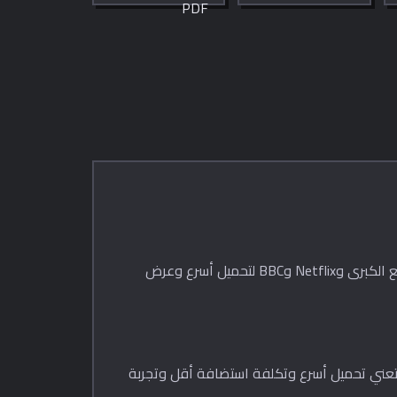
او base64 او
إمكانية تخصيص
base64url باستخدام
الخط والحجم
Web Crypto API.
وتخطيط الصفحة.
قلّل حجم صور JPG بنسبة 30–50% مع الحفاظ على جودة بصرية ممتازة. AVIF هي الصيغة الحديثة التي تستخدمها المواقع الكبرى وNetflix وBBC لتحميل أسرع وعرض
س الجودة المرئية، تُنتج ملفات بحجم يتراوح بين ثلث ونصف حجم JPG. ملفات أصغر تعني تحميل أسرع وتكلفة استضافة أقل وتجربة