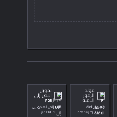
مولد
تحويل
الرموز
النص إلى
الامنة
PDF
ولّد رموزا امنة
حوّل النص العادي إلى
تشفيريا بصيغة hex
مستند PDF مع