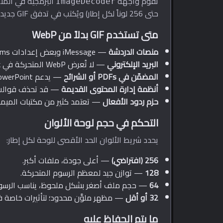
تقوم واجهة
ImageDecoder
حتى 256 لوناً لكل إطار) ويُكتب في تدفق GIF جديد بتوقيت الإطارات الأصلي. النتيجة ملف GIF متحرك تطابق حركته WebP المصدر.
متى تستخدم GIF بدلاً من WebP
منصات الدردشة
— iMessage وبعض إعدادات Teams القديمة وSLACK لا تزال تفضّل GIF.
البريد الإلكتروني
— لا تُعرض WebP المتحركة في Outlook وكثير من بوابات البريد المؤسسي.
المضمّن في PDFs أو الشرائح
— يدعم PowerPoint وKeynote ملفات GIF أصلياً؛ كثيراً ما تُعطل WebP.
أنظمة إدارة المحتوى القديمة
— قد تحذف قوالب WordPress القديمة وبعض مولّدات المواقع الثابتة ملفات
حزم ردود الأفعال
— تعتمد كثير من مكتبات الميمز على GIF م
التحكم في حجم لوحة الألوان
يحدد شريط الألوان الحد الأقصى للوحة لكل إطار:
256 (افتراضي)
— أعلى جودة، ملفات أكبر.
128
— توازن جيد لمعظم الرسوم المتحركة.
64
— حجم ملف أصغر بشكل ملحوظ، يناسب الرسو
32 أو أقل
— مظهر ملوَّن محدود؛ لتأثيرات خاصة 
ما يتم الحفاظ عليه