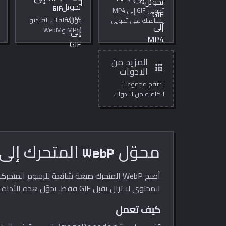
GIF
تحويل GIF إلى MP4
حوّل ملفات الفيديو
يساعدك على تحويل
(MP4 وWebM
GIF متحرك إلى فيديو
وMOV) إلى GIF
مباشرة داخل
متحرك مباشرة في
المتصفح. استخدمه
متصفحك.
لتنظيف الوسائط
المزيد من
apps
بسرعة وخصوصية،
الادوات
للنشر، الدروس،
تصفح مجموعتنا
العروض، والتحرير
الكاملة من الادوات
اليومي.
المجانية عبر الانترنت.
محوّل WebP المتحرك إلى GIF
المحتوى لا تزال تقبل GIF فقط. تحوّل هذه الأداة WebP المتحرك إلى GIF متحرك كلاسيكي يعمل في كل مكان، مباشرةً داخل متصفحك.
كيف تعمل