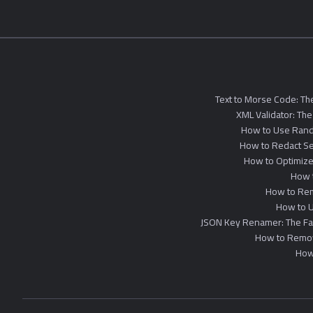
Text to Morse Code: T
XML Validator: The
How to Use Rando
How to Redact Sen
How to Optimize 
How 
How to Rem
How to U
JSON Key Renamer: The F
How to Remov
How