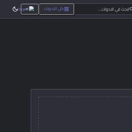
ابحث في الادوات…
dark_mode
grid_view
sea
كل الادوات