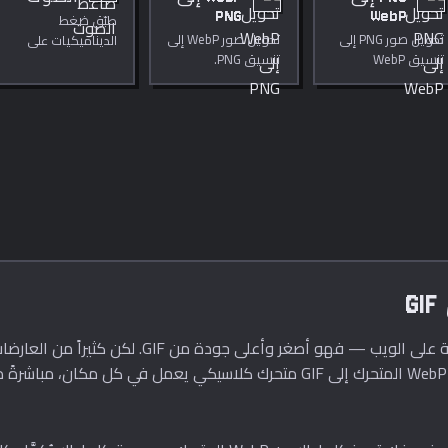
PNG
WebP
طبّق ضغط
تحويل صور PNG إلى
تحويل صور WebP إلى
الديناميكيات على
تنسيق WebP
تنسيق PNG.
الصوت مع إمكانية
المحسّن.
ضبط العتبة والركبة
والنسبة والهجوم
والتحرير.
أصبح WebP المتحرك صيغة شائعة للرسوم المتحركة على ا