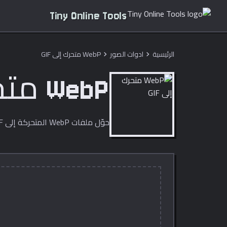
Tiny Online Tools
الرئيسية
ادوات الصور
WebP متحرك إلى GIF
chevron_right
chevron_right
WebP متحرك إلى GIF
حوّل ملفات WebP المتحركة إلى GIF متحرك مع الحفاظ على الإطارات والتوقيت، داخل المتصفح.