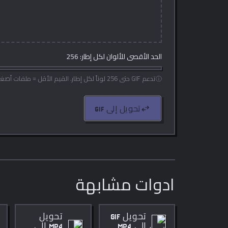
الحد الأقصى للألوان لكل إطار: 256
تدعم GIF حتى 256 لوناً لكل إطار. القيم الأقل = ملفات أصغر، ألوان أقل دقة.
swap_horiz
تحويل إلى GIF
ادوات مشابهة
تحويل GIF
تحويل
إلى MP4
MP4 إلى