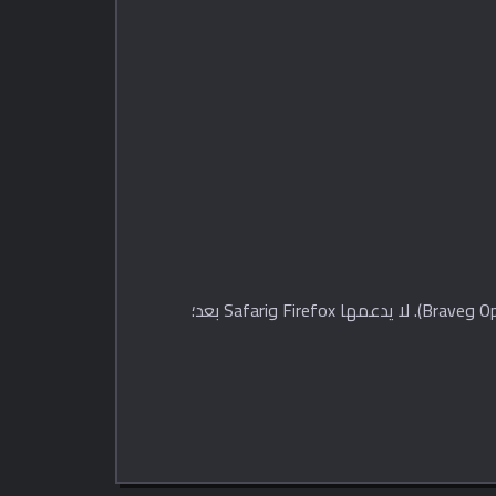
البرمجية، المدعومة حالياً في متصفحات Chromium (Chrome وEdge وOpera وBrave). لا يدعمها Firefox وSafari بعد؛