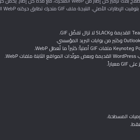
 WebP.
عياراً.
ميات المسطحة.
فقط.