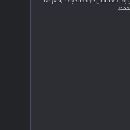
البرمجية في المتصفح بفك ترميز كل إطار من WebP المتحرك، مع مدة كل إطار. يُكمَّل كل إطار بلوحة ألوان متوافقة مع GIF (تدعم GIF