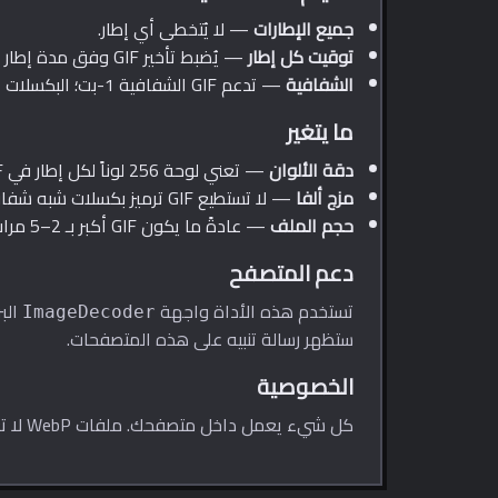
جميع الإطارات
— لا يُتخطى أي إطار.
توقيت كل إطار
— يُضبط تأخير GIF وفق مدة إطار WebP، لتطابق سرعة التشغيل.
الشفافية
— تدعم GIF الشفافية 1-بت؛ البكسلات الشفافة تماماً تُحفظ.
ما يتغير
دقة الألوان
— تعني لوحة 256 لوناً لكل إطار في GIF فقدان بعض الجودة في التدرجات والصور الفوتوغرافية.
مزج ألفا
— لا تستطيع GIF ترميز بكسلات شبه شفافة. تصبح الشفافية الجزئية شفافة كلياً أو معتمة كلياً.
حجم الملف
— عادةً ما يكون GIF أكبر بـ 2–5 مرات من WebP المتحرك المصدر بجودة مكافئة.
دعم المتصفح
تستخدم هذه الأداة واجهة
ImageDecoder
ستظهر رسالة تنبيه على هذه المتصفحات.
الخصوصية
كل شيء يعمل داخل متصفحك. ملفات WebP لا تغادر جهازك أبداً.