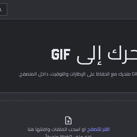
rch
upload_file
انقر للتصفح
او اسحب الملفات وافلتها هنا
اختر ملف WebP متحركاً