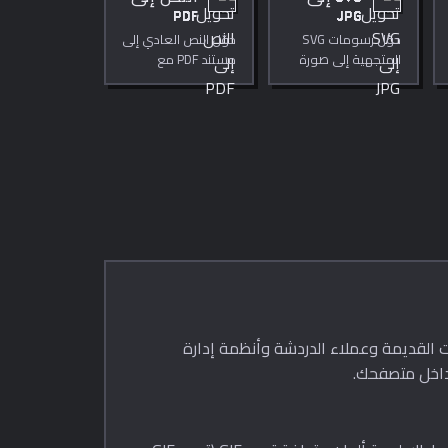
PDF
JPG
حوّل رسومات SVG
حوّل النص العادي إلى
المتجهية إلى صورة
مستند PDF مع
JPEG مع جودة قابلة
إمكانية تخصيص
للتعديل.
الخط والحجم
وتخطيط الصفحة.
لويب — فهو أصغر وأعلى جودة من GIF. لكن كثيراً من العارضات القديمة وعملاء الدردشة وأنظمة إدارة