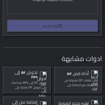
aspect_ratio
غيّر الحجم
ادوات مشابهة
تحويل GIF إلى
أداة قص GIF
MP4
قُصّ ملفات GIF متحركة في
تحويل GIF إلى MP4 يساعدك
متصفحك مع الحفاظ على
على تحويل GIF متحرك إلى
الحركة. مستطيل دقيق
فيديو مباشرة داخل المتصفح.
بالبكسل.
استخدمه لتنظيف الوسائط
بسرعة وخصوصية، للنشر،
إضافة نص إلى
تغيير حجم الصورة