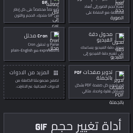
الدروس، العروض، والتحرير
GIF
تغيير حجم الصور إلى أبعاد
اليومي.
ضع نصاً مخصصاً على كل إطار
مخصصة مع الحفاظ على
من GIF متحرك. الحجم واللون
الجودة.
والحد والموضع قابلة للضبط.
محول دقة
Cron محلل
الفيديو
Parse و تحقق Cron
محول دقة الفيديو يساعدك
expressions مع plain-English
على تغيير دقة الفيديو إلى
descriptions.
أحجام شائعة مباشرة داخل
المتصفح. استخدمه لتنظيف
الوسائط بسرعة وخصوصية،
apps
تدوير صفحات PDF
المزيد من الادوات
للنشر، الدروس، العروض، والتحرير
بالجملة
تصفح مجموعتنا الكاملة من
اليومي.
قم بتدوير كل صفحة PDF بشكل
الادوات المجانية عبر الانترنت.
مستقل بنقرة واحدة. مثالي
للمسح الضوئي ذي الاتجاهات
المختلطة.
أداة تغيير حجم GIF