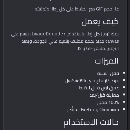
غيّر حجم GIF مع الحفاظ على كل إطار وتوقيته.
كيف يعمل
يفك ترميز كل إطار باستخدام
، يرسم على
ImageDecoder
canvas جديد بحجم مختلف بتنعيم عالي الجودة، ويعيد
الترميز بمشفر GIF بـ JS.
الميزات
قفل النسبة
عرض/ارتفاع حتى 4096بكسل
عمق لون قابل للضبط
معاينة قبل/بعد
100% محلي
Chromium و Firefox حديثَين
حالات الاستخدام