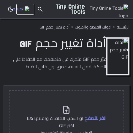
Tiny Online
dark_mode
search
Tools
الرئيسية
ادوات الفيديو والصوت
أداة تغيير حجم GIF
chevron_right
chevron_right
أداة تغيير حجم GIF
غيّر حجم GIF متحرك في متصفحك مع الحفاظ على
الحركة. قفل النسبة، عمق لون قابل للضبط.
upload_file
انقر للتصفح
او اسحب الملفات وافلتها هنا
اختر GIF
الامتدادات المقبولة: image/gif