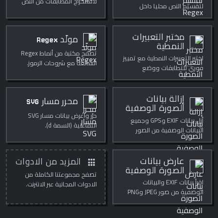
لاستخراج المطابقات من النص
لتقسيم النص محليا داخل
محليا داخل المتصفح.
المتصفح.
مختبر التعبيرات
مولّد Regex
النمطية
تصفح مكتبة من أنماط Regex
اختبر التعبيرات النمطية مع تمييز
الشائعة مع شروحات الرموز.
فوري للتطابقات ووضع
الاستبدال.
إزالة بيانات
محرر مسار SVG
الصورة الوصفية
حرّر واعرض بيانات مسار SVG
أزل بيانات EXIF وGPS وجميع
التفاعلية (السمة d).
البيانات الوصفية من الصور
لحماية خصوصيتك.
apps
عارض بيانات
المزيد من الادوات
الصورة الوصفية
تصفح مجموعتنا الكاملة من
اقرأ بيانات EXIF والبيانات
الادوات المجانية عبر الانترنت.
الوصفية من صور JPEG وPNG
وWebP بما في ذلك إحداثيات
GPS.