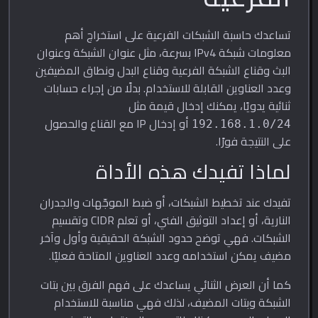
تساعدك حاسبة الشبكات الفرعية على استخراج أهم
معلومات شبكة IPv4 بسرعة، مثل عنوان الشبكة وعنوان
البث وقناع الشبكة الفرعية وقناع البدل ونطاق المضيفين
وعدد العناوين القابلة للاستخدام. بدلًا من إجراء حسابات
ثنائية يدويًا، يمكنك إدخال قيمة مثل
أو إدخال IP مع القناع والحصول
192.168.1.0/24
على النتيجة فورًا.
لماذا تفيدك هذه الأداة
تفيدك عند تخطيط الشبكات، أو ضبط الموجّهات والجدران
النارية، أو إعداد التوثيق الفني، أو تعلم CIDR وتقسيم
الشبكات. فهي توضح حدود الشبكة الحقيقية وأول وآخر
مضيف يمكن استخدامه وعدد العناوين المتاحة فعليًا.
كما أن العرض الثنائي يساعدك على فهم الفرق بين بتات
الشبكة وبتات المضيف، لذلك فهي مناسبة للاستخدام