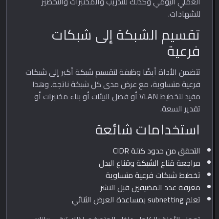
العملي اليومي وكذلك للتدريب والمختبرات والتحضير
للشهادات.
تقسيم الشبكة إلى شبكات
فرعية
تتضمن الأداة أيضًا وظيفة لتقسيم شبكة أكبر إلى شبكات
فرعية متساوية، مع عرض مدى كل شبكة ناتجة. وهذا
مفيد لتخطيط VLAN أو فصل البيئات أو بناء مختبرات أو
تقدير السعة.
استخدامات شائعة
التحقق من حدود كتلة CIDR
مراجعة قناع الشبكة وقناع البدل
تخطيط شبكات فرعية متساوية
معرفة عدد المضيفين قبل النشر
تعلم subnetting بمساعدة العرض الثنائي