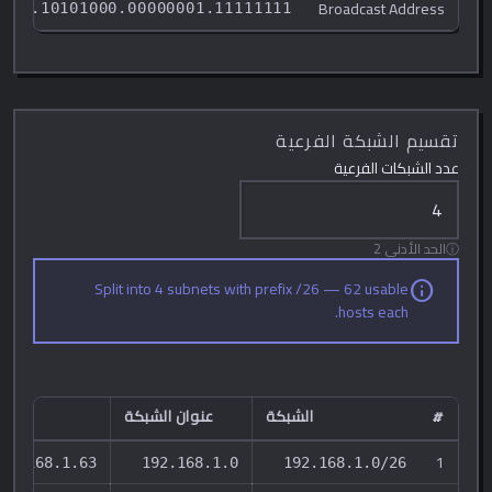
Broadcast Address
0000.10101000.00000001.11111111
تقسيم الشبكة الفرعية
عدد الشبكات الفرعية
الحد الأدنى 2
Split into
4
subnets with prefix /
26
—
62
usable
info
hosts each.
#
الشبكة
عنوان الشبكة
ال
1
92.168.1.63
192.168.1.0
192.168.1.0/26