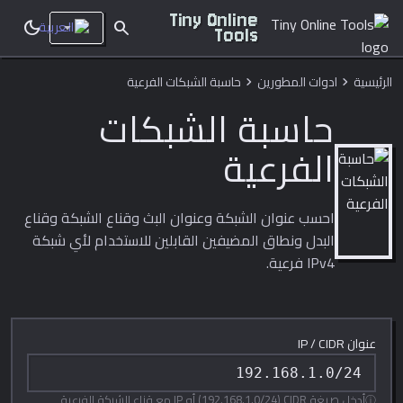
Tiny Online
dark_mode
search
Tools
الرئيسية
ادوات المطورين
حاسبة الشبكات الفرعية
chevron_right
chevron_right
حاسبة الشبكات
الفرعية
احسب عنوان الشبكة وعنوان البث وقناع الشبكة وقناع
البدل ونطاق المضيفين القابلين للاستخدام لأي شبكة
IPv4 فرعية.
عنوان IP / CIDR
أدخل صيغة CIDR ‏(192.168.1.0/24) أو IP مع قناع الشبكة الفرعية