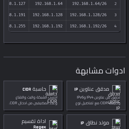
2
2.168.1.127
192.168.1.64
192.168.1.64/26
3
2.168.1.191
192.168.1.128
192.168.1.128/26
4
2.168.1.255
192.168.1.192
192.168.1.192/26
ادوات مشابهة
مدقق عناوين IP
حاسبة CIDR
تحقق من عناوين IPv4 وIPv6
احسب الشبكة والبث والقناع
وصيغة CIDR مع تفاصيل نوع
وعدد المضيفين من ادخال CIDR.
العنوان ومعلومات الشبكة
الفرعية.
اداة تقسيم
مولد نطاق IP
Regex