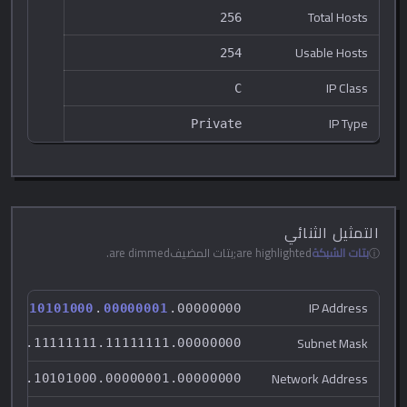
Total Hosts
256
Usable Hosts
254
IP Class
C
IP Type
Private
التمثيل الثنائي
بتات الشبكة
are highlighted;
بتات المضيف
are dimmed.
IP Address
0
0
0
.
1
0
1
0
1
0
0
0
.
0
0
0
0
0
0
0
1
.
0
0
0
0
0
0
0
0
Subnet Mask
1111.11111111.11111111.00000000
Network Address
0000.10101000.00000001.00000000