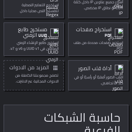
أنشئ جميع عناوين IP داخل كتلة
استخدم التعابير النمطية
CIDR أو نطاق IP مخصص.
لتقسيم النص محليا داخل
المتصفح.
استخراج صفحات
مستخرج طابع
PDF
UUID الزمني
استخرج صفحات محددة من ملف
استخرج طابع الإنشاء الزمني
PDF.
المضمن في UUID v1 و v6 و v7.
مجاني وفوري.
apps
المزيد من الادوات
أداة قلب الصور
تصفح مجموعتنا الكاملة من
اقلب الصور أفقيًا أو رأسيًا أو في
الادوات المجانية عبر الانترنت.
كلا الاتجاهين.
حاسبة الشبكات
الفرعية