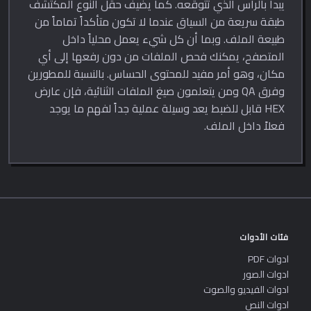
يبدأ بالرأس الذي تتوقعه. كما يضيف حقل النوع المكتشف
طبقة سريعة من السياق عندما لا تكون متأكداً تماماً من
طبيعة الملف. وبما أن كل شيء يعمل محلياً داخل
المتصفح، يمكنك فحص الملفات من دون رفعها إلى أي
مكان، وهو أمر مفيد للمحتوى الحساس. بالنسبة للمطورين
وفرق QA ومن يتعلمون صيغ الملفات الثنائية، فإن عارض
HEX قابل للضبط يعد وسيلة عملية جداً لفهم ما يوجد
فعلاً داخل الملف.
فئات الأدوات
ادوات PDF
ادوات الصور
ادوات الفيديو والصوت
ادوات النص