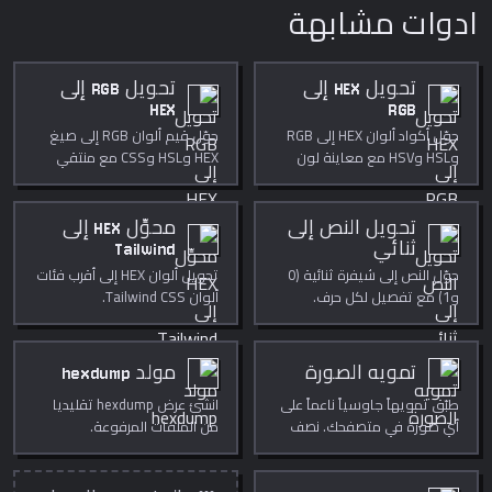
ادوات مشابهة
تحويل HEX إلى
تحويل RGB إلى
HEX
RGB
حوّل أكواد ألوان HEX إلى RGB
حوّل قيم ألوان RGB إلى صيغ
وHSL وHSV مع معاينة لون
HEX وHSL وCSS مع منتقي
مباشرة.
ألوان.
تحويل النص إلى
محوِّل HEX إلى
ثنائي
Tailwind
حوّل النص إلى شيفرة ثنائية (0
تحويل ألوان HEX إلى أقرب فئات
و1) مع تفصيل لكل حرف.
ألوان Tailwind CSS.
تمويه الصورة
مولد hexdump
طبّق تمويهاً جاوسياً ناعماً على
انشئ عرض hexdump تقليديا
أي صورة في متصفحك. نصف
من الملفات المرفوعة.
قطر قابل للضبط، معاينة حية،
خاص تماماً.