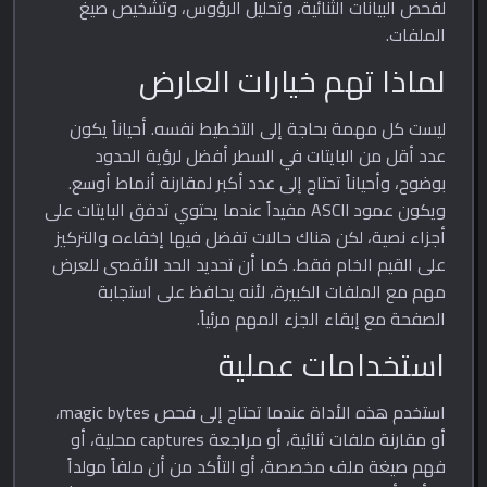
لفحص البيانات الثنائية، وتحليل الرؤوس، وتشخيص صيغ
الملفات.
لماذا تهم خيارات العارض
ليست كل مهمة بحاجة إلى التخطيط نفسه. أحياناً يكون
عدد أقل من البايتات في السطر أفضل لرؤية الحدود
بوضوح، وأحياناً تحتاج إلى عدد أكبر لمقارنة أنماط أوسع.
ويكون عمود ASCII مفيداً عندما يحتوي تدفق البايتات على
أجزاء نصية، لكن هناك حالات تفضل فيها إخفاءه والتركيز
على القيم الخام فقط. كما أن تحديد الحد الأقصى للعرض
مهم مع الملفات الكبيرة، لأنه يحافظ على استجابة
الصفحة مع إبقاء الجزء المهم مرئياً.
استخدامات عملية
استخدم هذه الأداة عندما تحتاج إلى فحص magic bytes،
أو مقارنة ملفات ثنائية، أو مراجعة captures محلية، أو
فهم صيغة ملف مخصصة، أو التأكد من أن ملفاً مولداً