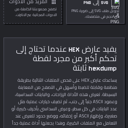
apps
المزيد من الادوات
SVG إلى PNG
تصفح مجموعتنا الكاملة من
تحويل ملف SVG إلى صورة PNG
الادوات المجانية عبر الانترنت.
بأي حجم في متصفحك.
يفيد عارض HEX عندما تحتاج إلى
تحكم أكبر من مجرد لقطة
hexdump ثابتة
يساعدك عارض HEX على فحص الملفات الثنائية بطريقة
منظمة وقابلة للضبط وأسهل في التصفح من المعاينة
البسيطة. تعرض هذه الأداة الإزاحات، والبايتات السداسية،
وعمود ASCII جنباً إلى جنب، ثم تضيف خيارات عملية مثل
عدد البايتات في كل سطر، وعرض السداسي بأحرف كبيرة أو
صغيرة، وإظهار ASCII أو إخفائه، ووضع حدود للعرض عند
التعامل مع الملفات الكبيرة. وهذا يجعلها أداة عملية جداً