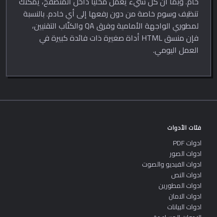
خام. وبما أن كل شيء يعمل محلياً داخل المتصفح، يمكنك
تنظيف وسوم خاصة من دون رفعها إلى أي خادم. بالنسبة
لمطوري الواجهة الأمامية وفرق QA والكتّاب التقنيين،
فإن منسق HTML أداة صغيرة ذات فائدة كبيرة في
العمل اليومي.
فئات الأدوات
ادوات PDF
ادوات الصور
ادوات الفيديو والصوت
ادوات النص
ادوات المطورين
ادوات الامان
ادوات البيانات