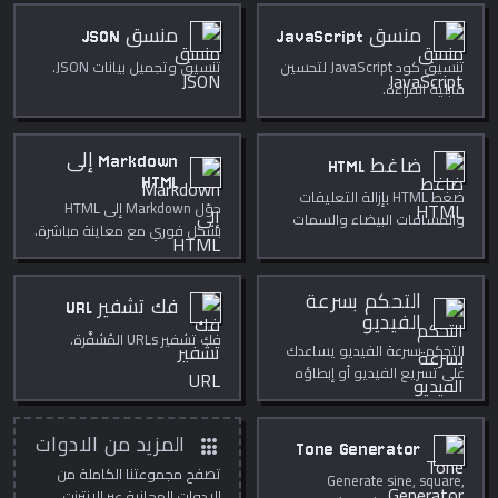
منسق JavaScript
منسق JSON
تنسيق كود JavaScript لتحسين
تنسيق وتجميل بيانات JSON.
قابلية القراءة.
Markdown إلى
ضاغط HTML
HTML
ضغط HTML بإزالة التعليقات
حوّل Markdown إلى HTML
والمسافات البيضاء والسمات
بشكل فوري مع معاينة مباشرة.
الزائدة.
التحكم بسرعة
فك تشفير URL
الفيديو
فك تشفير URLs المُشفَّرة.
التحكم بسرعة الفيديو يساعدك
على تسريع الفيديو أو إبطاؤه
للمراجعة أو الدروس مباشرة
داخل المتصفح. استخدمه
لتنظيف الوسائط بسرعة
apps
المزيد من الادوات
Tone Generator
وخصوصية، للنشر، الدروس،
تصفح مجموعتنا الكاملة من
Generate sine, square,
العروض، والتحرير اليومي.
الادوات المجانية عبر الانترنت.