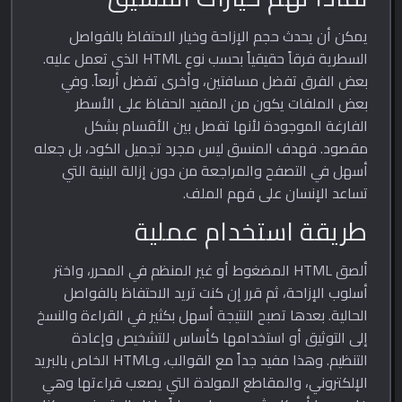
يمكن أن يحدث حجم الإزاحة وخيار الاحتفاظ بالفواصل
السطرية فرقاً حقيقياً بحسب نوع HTML الذي تعمل عليه.
بعض الفرق تفضل مسافتين، وأخرى تفضل أربعاً. وفي
بعض الملفات يكون من المفيد الحفاظ على الأسطر
الفارغة الموجودة لأنها تفصل بين الأقسام بشكل
مقصود. فهدف المنسق ليس مجرد تجميل الكود، بل جعله
أسهل في التصفح والمراجعة من دون إزالة البنية التي
تساعد الإنسان على فهم الملف.
طريقة استخدام عملية
ألصق HTML المضغوط أو غير المنظم في المحرر، واختر
أسلوب الإزاحة، ثم قرر إن كنت تريد الاحتفاظ بالفواصل
الحالية. بعدها تصبح النتيجة أسهل بكثير في القراءة والنسخ
إلى التوثيق أو استخدامها كأساس للتشخيص وإعادة
التنظيم. وهذا مفيد جداً مع القوالب، وHTML الخاص بالبريد
الإلكتروني، والمقاطع المولدة التي يصعب قراءتها وهي