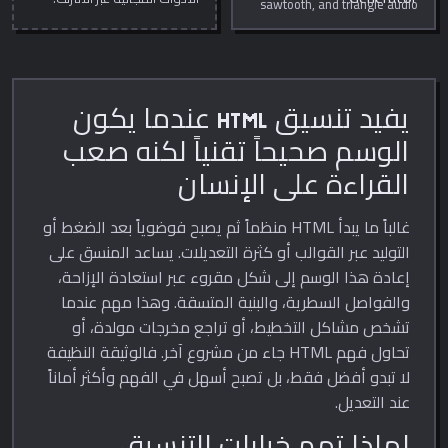
sawtooth, and triangle audio
tones from 20 Hz to 20 kHz
directly in your browser.
Adjustable volume.
يفيد تنسيق HTML عندما يكون
الوسم صحيحاً تقنياً لكنه صعب
القراءة على الإنسان
غالباً ما يبدأ HTML منظماً ثم يصبح فوضوياً بعد الضغط أو
التوليد عبر القوالب أو كثرة التعديلات. يساعد المنسق على
إعادة هذا الوسم إلى شكل مقروء عبر استعادة الإزاحة،
والفواصل السطرية، والبنية المتسقة. وهذا مهم عندما
تشخص مشاكل التخطيط، أو تراجع مخرجات مولدة، أو
تحاول فهم HTML جاء من مشروع آخر. فالوثيقة النظيفة
لا تبدو أفضل فقط، بل تصبح أسهل في الفهم وأكثر أماناً
عند التعديل.
لماذا تهم خيارات التنسيق