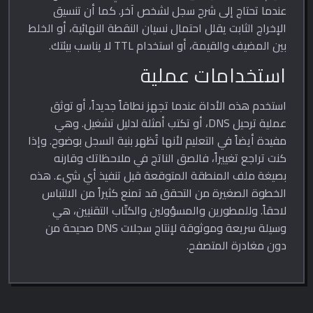
عندما تحتاج إلى شرح سجل لشخص آخر. كما أن تنسيق
الإخراج الثابت يقلل احتمال نسيان النقطة النهائية، أو الخلط
بين المضيف والقيمة، أو استخدام TTL لا يناسب بيئتك.
استخدامات عملية
استخدم هذه الأداة عندما تجهز نطاقاً جديداً، أو توثق
عملية ترحيل DNS، أو تكتب أمثلة لدليل تشغيل. وهي
مفيدة أيضاً في التعليم لأنها تُظهر بنية السجل بوضوح. وإذا
كنت تراجع تغييراً، فالصق الناتج في ملاحظاتك وقارنه
بصيغة ملف المنطقة المتوقعة قبل تنفيذ أي شيء. هذه
الخطوة الصغيرة من التحقق قد تمنع كثيراً من الالتباس
لاحقاً. وللمطورين والمسؤولين والكتّاب التقنيين، هي
وسيلة سريعة وموثوقة لإنتاج سجلات DNS صحيحة من
دون مغادرة المتصفح.