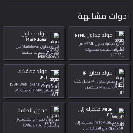
ادوات مشابهة
مولد جداول
مولد جداول HTML
Markdown
انشئ شيفرة جدول HTML من
انشئ جداول Markdown من
صفوف بسيطة مفصولة
رؤوس وصفوف بسيطة
بفواصل.
مفصولة بفواصل.
مولد ومفكك
مولد نطاق IP
JWT
أنشئ جميع عناوين IP داخل كتلة
أنشئ ووقّع JSON Web Tokens
CIDR أو نطاق IP مخصص.
باستخدام HMAC أو فكّك أي
JWT.
WebP متحرك إلى
محول الطاقة
GIF
حول بين الجول والكيلوجول
حوّل ملفات WebP المتحركة إلى
والسعرات وBTU وkWh
GIF متحرك مع الحفاظ على
والالكترون فولت فورا.