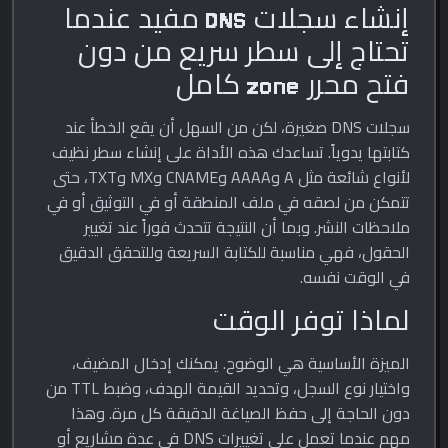
إنشاء سجلات DNS مفيد عندما
تحتاج إلى سطر سريع من دون
فتح محرر zone كامل
سجلات DNS صغيرة، لكن من السهل أن يقع الخطأ عند
كتابتها يدوياً. تساعدك هذه الأداة على إنشاء سطر نظيف
لأنواع شائعة مثل A وAAAA وCNAME وMX وTXT، حتى
تتمكن من لصقه في ملف المنطقة أو في التوثيق أو في
ملاحظات النشر. وبما أن النتيجة تتحدث فوراً عند تغيير
الحقول، فهي مناسبة للكتابة السريعة وللتحقق الدقيق
في الوقت نفسه.
لماذا توفر الوقت
الميزة الأساسية هي الوضوح. يمكنك إدخال المضيف،
واختيار نوع السجل، وتحديد القيمة الهدف، وضبط TTL من
دون الحاجة إلى حفظ الصياغة الدقيقة كل مرة. وهذا
مهم عندما تعمل على تغييرات DNS في عدة مشاريع أو