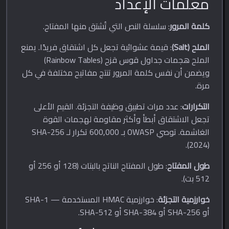
معلمات الإعداد
كلمة المرور
: سلسلة النص التي تُشتق منها المفتاح.
الملح (Salt)
: قيمة عشوائية تجعل كل اشتقاق فريدًا. يمنع
الملح هجمات جداول قوس قزح (Rainbow Tables)
ويضمن أن نفس كلمة المرور تنتج مفاتيح مختلفة في كل
مرة.
التكرارات
: عدد مرات تطبيق وظيفة التجزئة. القيم الأعلى
تجعل الاشتقاق أبطأ وأكثر مقاومة لهجمات القوة
الغاشمة. توصي OWASP بـ 600,000 تكرار لـ SHA-256
(2024).
طول المفتاح
: طول المفتاح الناتج بالبتات (128 أو 256 أو
512 بت).
خوارزمية التجزئة
: خوارزمية HMAC المستخدمة — SHA-1
أو SHA-256 أو SHA-384 أو SHA-512.