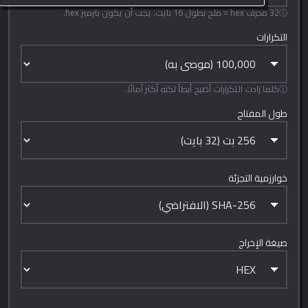
32 محرف hex = ملح بطول 16 بايت. يجب أن يكون بترميز hex.
التكرارات
كلما زادت التكرارات أصبح أبطأ لكنه أكثر أمانًا.
طول المفتاح
خوارزمية التجزئة
صيغة الإخراج