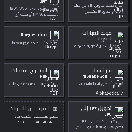
JWT
أنشئ جميع عناوين IP داخل كتلة
أنشئ ووقّع JSON Web Tokens
CIDR أو نطاق IP مخصص.
باستخدام HMAC أو فكّك أي
JWT.
مولد العبارات
مولد Bcrypt
السرية
توليد تجزئات كلمة مرور bcrypt.
أنشئ عبارات سرية قوية وسهلة
التذكر.
فرز أسطر
استخراج صفحات
PDF
Alphabetically
فرز نص أسطر alphabetically.
استخرج صفحات محددة من ملف
PDF.
apps
تحويل TIFF إلى
المزيد من الادوات
JPG
تصفح مجموعتنا الكاملة من
حوّل صور TIFF/TIF إلى JPG.
الادوات المجانية عبر الانترنت.
يدعم LZW وPackBits وTIFF غير