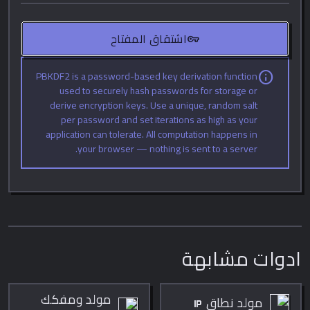
vpn_key
اشتقاق المفتاح
PBKDF2 is a password-based key derivation function
info
used to securely hash passwords for storage or
derive encryption keys. Use a unique, random salt
per password and set iterations as high as your
application can tolerate. All computation happens in
your browser — nothing is sent to a server.
ادوات مشابهة
مولد ومفكك
مولد نطاق IP