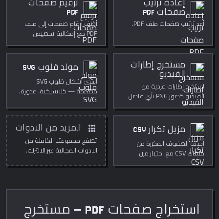
إعادة ترتيب
ترقيم صفحات
صفحات PDF
PDF
أعد ترتيب صفحات ملف PDF.
أضف أرقام صفحات إلى ملف
PDF مع إمكانية تخصيص
الموضع والتنسيق وحجم الخط
ورقم البداية.
مستخرج إطارات
مولد قلوب SVG
الفيديو
أنشئ أشكال قلوب SVG
استخرج إطارات فردية من
مصممة — كلاسيكية، مدورة،
الفيديو كصور PNG بأي فاصل
مدببة، بكسل، وهندسية —
زمني، بالكامل داخل متصفحك.
بألوان وتدرجات وحدود وأحجام
قابلة للتخصيص. صانع قلوب
apps
المزيد من الادوات
مجاني عبر الإنترنت.
مزيل تكرار CSV
تصفح مجموعتنا الكاملة من
احذف الصفوف المكررة من
الادوات المجانية عبر الانترنت.
ملفات CSV مع اختيار مرن
للاعمدة.
استخراج صفحات PDF — مستخرج