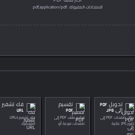
الامتدادات المقبولة: .pdf,application/pdf
تحويل PDF
تقسيم
فك تشفير
إلى JPG
PDF
URL
حوّل صفحات PDF إلى
قسّم ملف PDF إلى
فك تشفير URLs
صور JPG عالية
صفحات فردية أو
المُشفَّرة.
الجودة.
نطاقات صفحات.