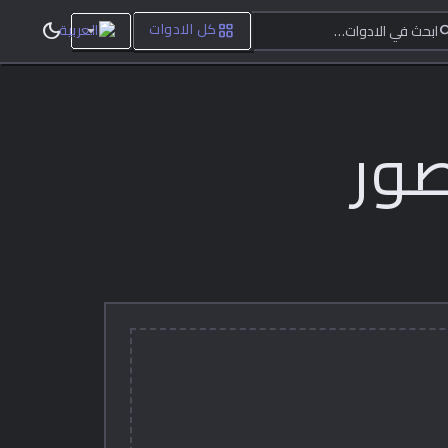
ابحث في الادوات…
dark_mode
grid_view
sea
كل الادوات