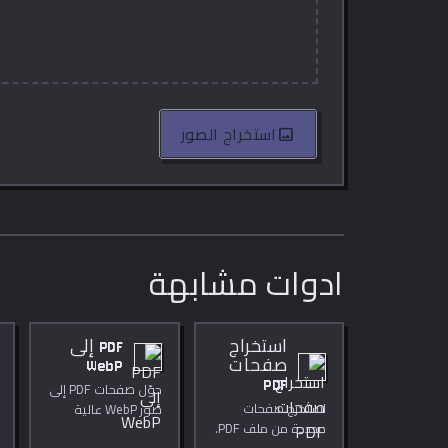
image
استخراج الصور
ادوات مشابهة
استخراج
PDF إلى
صفحات
WebP
PDF
حوّل صفحات PDF إلى
استخرج صفحات
صور WebP عالية
محددة من ملف PDF.
الجودة داخل