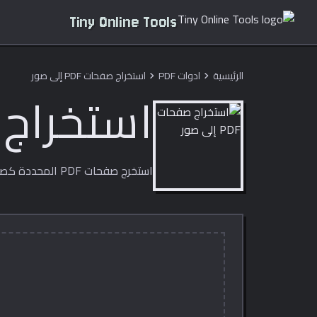
Tiny Online Tools
الرئيسية
ادوات PDF
استخراج صفحات PDF إلى صور
chevron_right
chevron_right
استخراج صفحا
استخرج صفحات PDF المحددة كصور PNG أو JPG أو WebP بدقة DPI من اختيارك. مجاني وخاص.