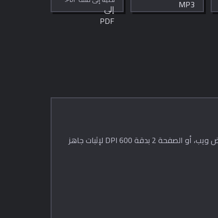
إلى MP3 مباشرةً في
متصفحك. معدل بت
قابل للضبط.
خصوصية تامة.
أحياناً لا تحتاج إلى ملف PDF بالكامل — بل تريد الصفحة 17 كـ PNG واضح لعرض تقديمي، أو الصفحات 5-8 كـ JPG لمعرض ويب، أو الصفحة 2 بدقة 600 DPI لإثبات جاهز