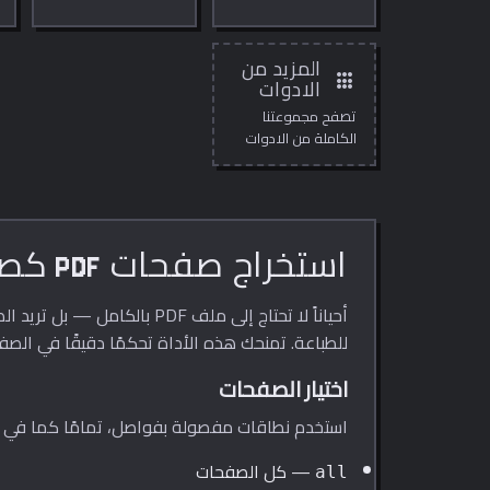
متصفحك.
المزيد من
apps
الادوات
تصفح مجموعتنا
الكاملة من الادوات
المجانية عبر الانترنت.
استخراج صفحات PDF كصور
للطباعة. تمنحك هذه الأداة تحكمًا دقيقًا في الصف
اختيار الصفحات
استخدم نطاقات مفصولة بفواصل، تمامًا كما في حو
— كل الصفحات
all