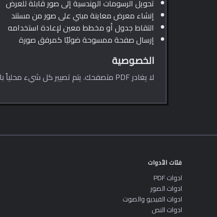
تحويل الرسومات الهندسية إلى صور قابلة للعرض
إنشاء معرض معاينة مبني على صور من مستند
التقاط جدول أو مخطط معين لإعادة استخدامه
إرسال صفحة ممسوحة ضوئيًا كمرفق صورة
الخصوصية
لا يغادر PDF متصفحك. يتم تصيير كل شيء محلياً باستخدام محرك pdfjs من Mozilla.
فئات الأدوات
ادوات PDF
ادوات الصور
ادوات الفيديو والصوت
ادوات النص