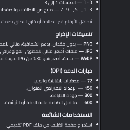
— الصفحات 1 إلى 3
1-3
— مزيج من النطاقات والصفحات
1-3, 5, 7-9
تُتجاهل الأرقام غير الصالحة أو خارج النطاق بصمت.
تنسيقات الإخراج
PNG
— بدون فقدان، يدعم الشفافية، مثالي للمخ
JPG
— ملفات أصغر، مثالي للمحتوى الفوتوغرافي 
WebP
— حديث، أصغر بنحو 30% من JPG بجودة مكافئة.
خيارات الدقة (DPI)
72
— مصغرات للشاشة والويب.
150
— الإعداد الافتراضي المتوازن.
300
— جودة الطباعة.
600
— ما قبل الطباعة عالية الدقة أو الأرشفة.
الاستخدامات الشائعة
استخراج صفحة الغلاف من ملف PDF تقديمي