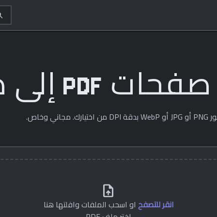
rch
ت PDF إلى صور
upload_file
انقر للتصفح
او اسحب الملفات وافلتها هنا
اختر ملف PDF