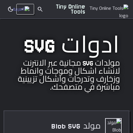
Tiny Online
dark_mode
search
Tools
ادوات SVG
مولدات SVG مجانية عبر الانترنت
لانشاء اشكال وموجات وانماط
وزخارف وتدرجات واشكال تزيينية
مباشرة في متصفحك.
مولد Blob SVG