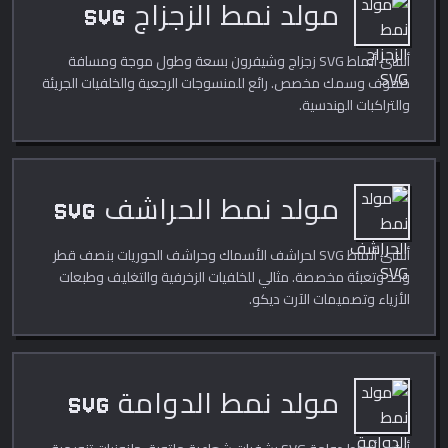
مولد نمط الزجزاج SVG
أنشئ أنماط SVG زجزاج وشيفرون بسعة وطول موجة ومسافة
صفوف وسمك مخصص. رائع للمنسوجات الرجعية والخلفيات الجريئة
والتراكبات الهندسية.
مولد نمط الحراشف SVG
أنشئ أنماط SVG لحراشف الأسماك وحراشف الحوريات بنصف قطر
وحد وتعبئة مخصصة. مثالي للخلفيات الزخرفية والتغليف وطبعات
الأزياء وتصميمات الآرت ديكو.
مولد نمط الدوامة SVG