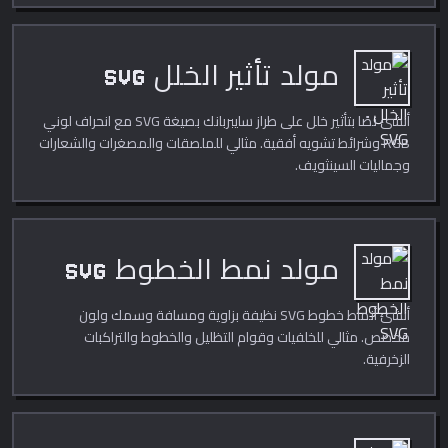
مولد تأثير الخلل SVG
أنشئ نصًا بتأثير خلل على طراز سايبربانك بصيغة SVG مع انحراف لوني
RGB وشرائط تشويه أفقية. مثالي للملصقات والمصغرات والشعارات
وجماليات السينثويف.
مولد نمط الخطوط SVG
أنشئ أنماط خطوط SVG نظيفة بزاوية ومسافة وسمك ولون
مخصص. مثالي للخلفيات وقوام التظليل والخطوط والتراكبات
الزخرفية.