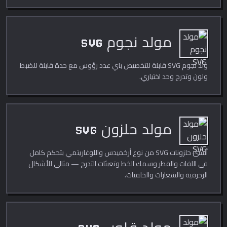
مولد نجوم SVG
ولّد نجوم SVG قابلة للتخصيص باي عدد رؤوس مع حدة قابلة للضبط
ولون وتدرج وحد اختياري.
مولد حلزون SVG
أنشئ حلزونات SVG من نوع أرخميدس واللوغاريتمي بتحكم كامل
في اللفات والقطر وسمك الخط وتعبئات التدرج — مثالي للأشكال
الزخرفية والشعارات والخلفيات.