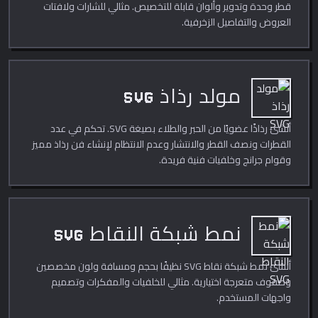
قطر وحدة وتدوير وألوان قابلة للتخصيص. مثالي للشارات ولافتات
العروض والتفاصيل الزخرفية.
مولد رذاذ SVG
أنشئ رذاذًا عضويًا من الحبر والطلاء بصيغة SVG. تحكم في عدد
القطرات ونصف القطر والانتشار وعدم الانتظام لإنشاء فن رذاذ مميز
وقوام جرانج وخلفيات فنية فريدة.
نمط شبكة النقاط SVG
أنشئ نمط شبكة نقاط SVG نظيفًا بحجم ومسافة ولون مخصصين
وصفوف متعرجة اختيارية. مثالي للخلفيات والمفكرات وتصميم
واجهات المستخدم.