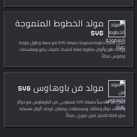
مولد الخطوط المتموجة
SVG
أنشئ أنماط خطوط متموجة بصيغة SVG مع سعة وطول موجة
وإزاحة طور وألوان متناوبة قابلة للضبط. خلفيات ريترو ومقسمات
ونقوش مجاناً.
مولد فن باوهاوس SVG
أنشئ فناً هندسياً بصيغة SVG مستوحى من الباوهاوس مع دوائر
وأنصاف دوائر ومثلثات ومستطيلات وصلبان. لوحات ألوان منسقة،
بذور قابلة للتكرار، تنزيل فوري، مجاناً.