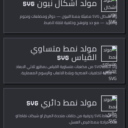
مولد اشكال نيون SVG
ولّد اشكال SVG مضيئة بنمط النيون — دوائر ومضلعات ونجوم
والمزيد — مع حد وتوهج وخلفية قابلة للضبط.
مولد نمط متساوي
القياس SVG
ولّد انماط SVG من مكعبات متساوية القياس بمظهر ثلاثي الابعاد
— مثالية للخلفيات العصرية وبلاط الالعاب والرسوم المعمارية.
مولد نمط دائري SVG
ولّد انماط SVG زخرفية من حلقات متحدة المركز او شبكات نقاط او
نقاط مزاحة بنمط قرص العسل.