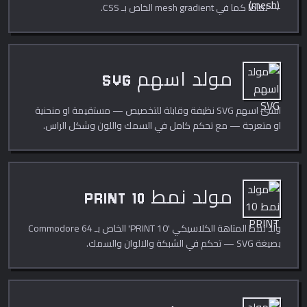
— تماما كما في mesh gradient الخاص بـ CSS.
مولد اسهم SVG
انشئ اسهم SVG نظيفة وقابلة للتخصيص — مستقيمة او منحنية
او متعرجة — مع تحكم كامل في السمك واللون وشكل الراس.
مولد نمط 10 PRINT
ولّد نمط المتاهة الكلاسيكي '10 PRINT' الخاص بـ Commodore 64
بصيغة SVG — تحكم في الشبكة والالوان والسمك.