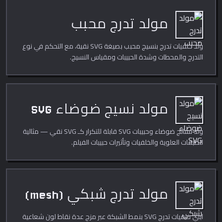
مولد تدرج محبب
ولّد خلفيات تدرج بنسيج محبب بصيغة SVG نقية، مع التحكم في نوع
التدرج والمحطات وشدة الحبيبات ومقياس النسيج.
مولد نسيج ضوضاء SVG
ولّد نسائج ضوضاء وحبيبات SVG قابلة للتكرار كـ SVG نقي — مثالية
للطبقات العلوية والخلفيات وتأثيرات حبيبات الفيلم.
مولد تدرج شبكي (mesh)
ابني خلفيات تدرج SVG بنمط الشبكة عبر مزج عدة نقاط لون شعاعية