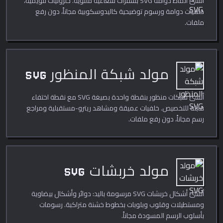
أنشئ أنماط دوامة SVG بشفرات شعاعية ملتوية. حلزونيات تنويمية،
خلفيات دوامة ورسوم توضيحية كاليدوسكوبية مجاناً، دون رفع
ملفات.
مولد شبكة المنظور SVG
أنشئ شبكات منظور بنقطة واحدة بصيغة SVG مع نقطة اختفاء
قابلة للتخصيص. خلفيات عميقة ومشاهد ريترو-مستقبلية ومراجع
رسم مجاناً، دون رفع ملفات.
مولد خربشات SVG
أنشئ أشكال خربشات SVG مرسومة باليد: دوائر وأشكال بيضاوية
ومستطيلات وقلوب وبلوبات بخطوط خشنة متراكبة. رسومات
بأسلوب الرسم المسودة مجاناً.