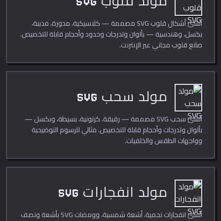
مولد قلوب SVG
أنشئ أشكال قلوب SVG مصممة — كلاسيكية، مدورة، مدببة،
بكسل، وهندسية — بألوان وتدرجات وحدود وأحجام قابلة للتخصيص.
صانع قلوب مجاني عبر الإنترنت.
مولد سحب SVG
أنشئ سحب SVG مصممة — رقيقة، كرتونية، بسيطة، وبكسل —
بألوان وتدرجات وأحجام قابلة للتخصيص. مثالي للرسوم التوضيحية
وواجهات الطقس والخلفيات.
مولد انفجارات SVG
أنشئ انفجارات نجمية، أشعة شمسية، وومضات SVG بأشعة ونصف