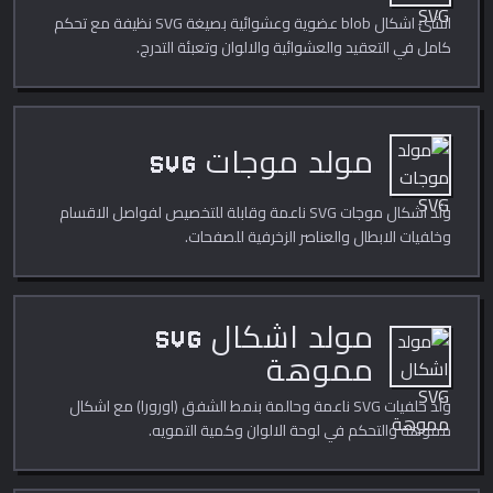
انشئ اشكال blob عضوية وعشوائية بصيغة SVG نظيفة مع تحكم
كامل في التعقيد والعشوائية والالوان وتعبئة التدرج.
مولد موجات SVG
ولّد اشكال موجات SVG ناعمة وقابلة للتخصيص لفواصل الاقسام
وخلفيات الابطال والعناصر الزخرفية للصفحات.
مولد اشكال SVG
مموهة
ولّد خلفيات SVG ناعمة وحالمة بنمط الشفق (اورورا) مع اشكال
مموهة والتحكم في لوحة الالوان وكمية التمويه.