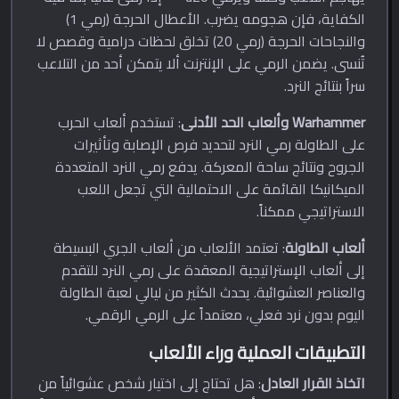
الكفاية، فإن هجومه يضرب. الأعطال الحرجة (رمي 1)
والنجاحات الحرجة (رمي 20) تخلق لحظات درامية وقصص لا
تُنسى. يضمن الرمي على الإنترنت ألا يتمكن أحد من التلاعب
سراً بنتائج النرد.
Warhammer وألعاب الحد الأدنى
: تستخدم ألعاب الحرب
على الطاولة رمي النرد لتحديد فرص الإصابة وتأثيرات
الجروح ونتائج ساحة المعركة. يدفع رمي النرد المتعددة
الميكانيكا القائمة على الاحتمالية التي تجعل اللعب
الاستراتيجي ممكناً.
ألعاب الطاولة
: تعتمد الألعاب من ألعاب الجري البسيطة
إلى ألعاب الإستراتيجية المعقدة على رمي النرد للتقدم
والعناصر العشوائية. يحدث الكثير من ليالي لعبة الطاولة
اليوم بدون نرد فعلي، معتمداً على الرمي الرقمي.
التطبيقات العملية وراء الألعاب
اتخاذ القرار العادل
: هل تحتاج إلى اختيار شخص عشوائياً من