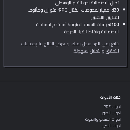
تميل الاحتمالية نحو القيم الوسطى
d20
: معيار لفحوصات القتال RPG؛ متوازن ومألوف
لملايين اللاعبين
d100
: رميات النسبة المئوية؛ تُستخدم لحسابات
الاحتمالية ونقاط القرار الحرجة
يتابع رمي النرد سجل رميك، ويعرض النتائج والإجماليات
للتحقق والتحليل بسهولة.
فئات الأدوات
ادوات PDF
ادوات الصور
ادوات الفيديو والصوت
ادوات النص