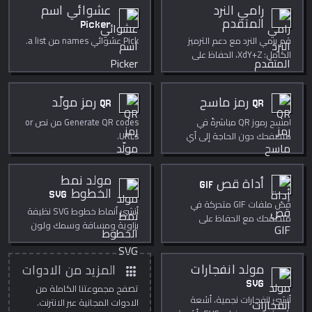
رامي النرد
عشوائي اسم
المتقدم
Picker
قم برمي النرد مع دعم الترميز
Pick عشوائي names من a list.
الكامل: XdY+Z، الحفاظ على
الأعلى/الأدنى، نرد انفجاري.
QR رمز ماسح
QR رمز مولّد
امسح رموز QR مباشرةً في
Generate QR codes من نص or
متصفحك دون الحاجة إلى أي
URLs.
تطبيق.
مولد نمط
أداة قص GIF
الخطوط SVG
قُصّ ملفات GIF متحركة في
أنشئ أنماط خطوط SVG نظيفة
متصفحك مع الحفاظ على
بزاوية ومسافة وسمك ولون
الحركة. مستطيل دقيق
مخصص. مثالي للخلفيات
بالبكسل.
وقوام التظليل والخطوط
والتراكبات الزخرفية.
apps
مولد انفجارات
المزيد من الادوات
SVG
تصفح مجموعتنا الكاملة من
أنشئ انفجارات نجمية، أشعة
الادوات المجانية عبر الانترنت.