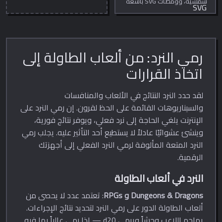
شمسية، وومضات SVG بأشعة
ونصف قطر وحدة وتدوير وألوان
قابلة للتخصيص. مثالي للشارات
ولافتات العروض والتفاصيل
الزخرفية.
رمي النرد: من ألعاب الطاولة إلى
اتخاذ القرارات
لقد حدد النرد النتائج في الألعاب والمنافسات
والسيناريوهات القائمة على الحظ لقرون. إن رمي النرد على
الإنترنت يلغي الحاجة إلى نرد فعلي، ويوفر نتائج فورية،
وينشئ عشوائيًا عادلاً لا يستطيع أحد التأثير عليه. يجلب رمي
النرد المتعة المألوفة لرمي النرد الفعلي إلى أجهزتك
الرقمية.
النرد في ألعاب الطاولة
Dungeons & Dragons و RPGs
: تعتمد عدد لا يحصى من
ألعاب الطاولة الدور على رمي النرد لتحديد نتائج الإجراءات.
يهاجم اللاعب وحشاً ويرمي d20 — إذا رمى عالياً بما فيه