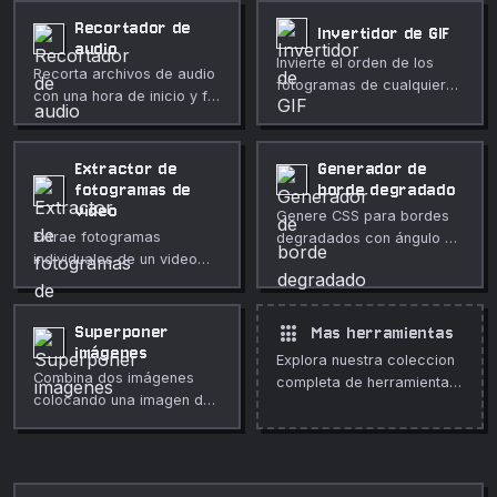
ajuste de colores,
fotogramas.
Recortador de
Invertidor de GIF
totalmente privado.
audio
Invierte el orden de los
Recorta archivos de audio
fotogramas de cualquier
con una hora de inicio y fin
GIF animado en tu
específicas. Previsualiza el
navegador. Preserva los
fragmento seleccionado y
retardos, sin subidas,
descárgalo como WAV.
Extractor de
Generador de
totalmente privado.
fotogramas de
borde degradado
video
Genere CSS para bordes
Extrae fotogramas
degradados con ángulo y
individuales de un video
ancho ajustables.
como imágenes PNG en
cualquier intervalo,
totalmente en tu
apps
Superponer
Mas herramientas
navegador.
imágenes
Explora nuestra coleccion
Combina dos imágenes
completa de herramientas
colocando una imagen de
gratuitas en linea.
superposición sobre una
imagen base con posición,
escala, opacidad y modo
de fusión ajustables.