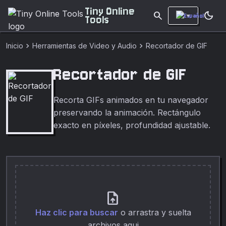
Tiny Online
search
dark_mode
Tools
chevron_right
chevron_right
Inicio
Herramientas de Video y Audio
Recortador de GIF
Recortador de GIF
Recorta GIFs animados en tu navegador
preservando la animación. Rectángulo
exacto en píxeles, profundidad ajustable.
upload_file
Haz clic para buscar
o arrastra y suelta
archivos aqui