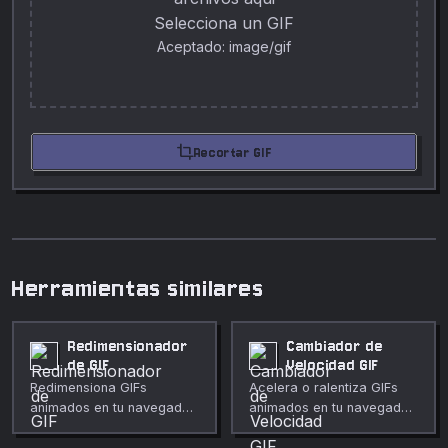
Selecciona un GIF
Aceptado: image/gif
crop
Recortar GIF
Herramientas similares
Redimensionador
Cambiador de
de GIF
Velocidad GIF
Redimensiona GIFs
Acelera o ralentiza GIFs
animados en tu navegador
animados en tu navegador.
preservando la animación.
Multiplicador ajustable de
Bloqueo de aspecto,
0.1× a 5×, preserva los