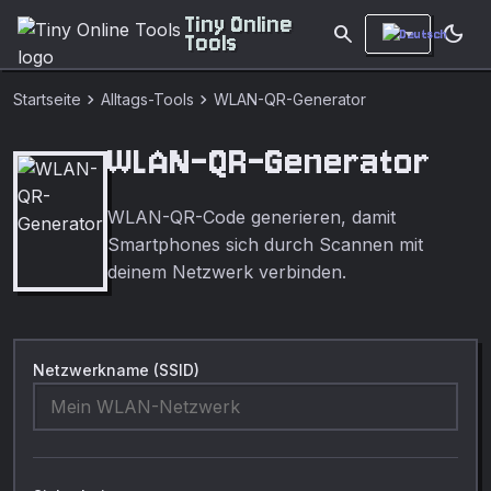
Tiny Online
search
dark_mode
Tools
chevron_right
chevron_right
Startseite
Alltags-Tools
WLAN-QR-Generator
WLAN-QR-Generator
WLAN-QR-Code generieren, damit
Smartphones sich durch Scannen mit
deinem Netzwerk verbinden.
Netzwerkname (SSID)