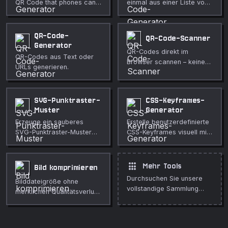
QR Code that phones can
einmal aus einer Liste von
scannen zu add contacts
URLs oder Texten
directly.
generieren.
QR-Code-
QR-Code-Scanner
Generator
QR-Codes direkt im
QR-Codes aus Text oder
Browser scannen – keine
URLs generieren.
App erforderlich.
SVG-Punktraster-
CSS-Keyframes-
Muster
Generator
Erzeuge ein sauberes
Erstelle benutzerdefinierte
SVG-Punktraster-Muster
CSS-Keyframes visuell mit
mit anpassbarer
Live-Vorschau und
Punktgröße, Abstand,
kopierfertigem Code.
Farbe und optional
apps
Mehr Tools
Bild komprimieren
versetzten Reihen. Perfekt
Durchsuchen Sie unsere
Bilddateigröße ohne
für Hintergründe,
vollstandige Sammlung
merklichen Qualitätsverlust
Notizbücher und UI-Design.
kostenloser Online-Tools.
reduzieren.