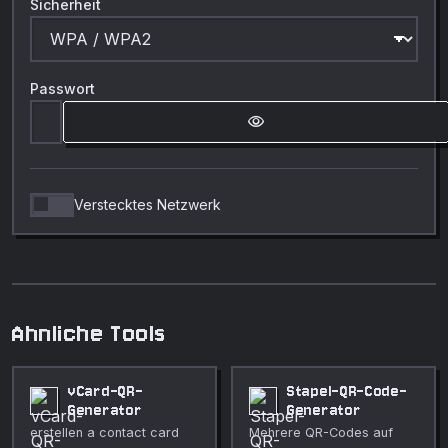
Sicherheit
Passwort
visibility
Verstecktes Netzwerk
Ahnliche Tools
vCard-QR-
Stapel-QR-Code-
Generator
Generator
erstellen a contact card
Mehrere QR-Codes auf