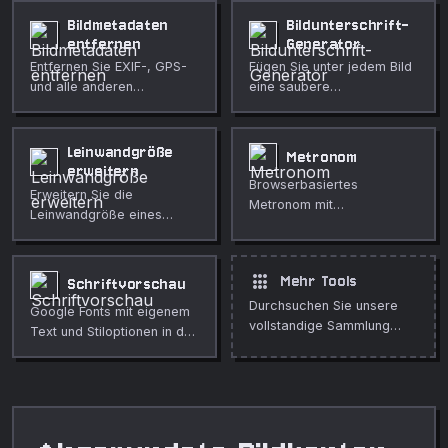
Graustufenmaske herunter.
Koordinaten.
Bildmetadaten
Bildunterschrift-
Vollständig privat, läuft in
entfernen
Generator
Ihrem Browser.
Entfernen Sie EXIF-, GPS-
Fügen Sie unter jedem Bild
und alle anderen
eine saubere
Metadaten aus Bildern, um
Bildunterschrift hinzu.
Ihre Privatsphaere zu
Größe, Farbe und
schuetzen.
Polsterung einstellbar.
Leinwandgröße
Metronom
erweitern
Browserbasiertes
Erweitern Sie die
Metronom mit
Leinwandgröße eines
einstellbarem BPM und
Bildes, indem Sie auf jeder
Taktart. Ideal zum Üben
Seite Abstände hinzufügen.
von Musik, keine App-
Einfarbige oder
apps
Mehr Tools
Schriftvorschau
Installation erforderlich.
transparente Füllung.
Durchsuchen Sie unsere
Google Fonts mit eigenem
Vollständig privat.
vollstandige Sammlung
Text und Stiloptionen in der
kostenloser Online-Tools.
Vorschau anzeigen.