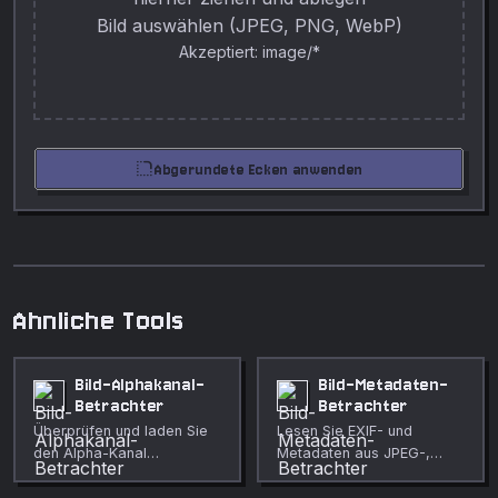
Bild auswählen (JPEG, PNG, WebP)
Akzeptiert: image/*
rounded_corner
Abgerundete Ecken anwenden
Ahnliche Tools
Bild-Alphakanal-
Bild-Metadaten-
Betrachter
Betrachter
Überprüfen und laden Sie
Lesen Sie EXIF- und
den Alpha-Kanal
Metadaten aus JPEG-,
(Transparenz) eines
PNG- und WebP-Bildern
beliebigen Bildes als
einschliesslich GPS-