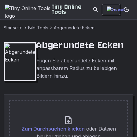
Tiny Online
search
dark_mode
Tools
chevron_right
chevron_right
Startseite
Bild-Tools
Abgerundete Ecken
Abgerundete Ecken
Fügen Sie abgerundete Ecken mit
anpassbarem Radius zu beliebigen
Bildern hinzu.
upload_file
Zum Durchsuchen klicken
oder Dateien
hierher ziehen und ablegen