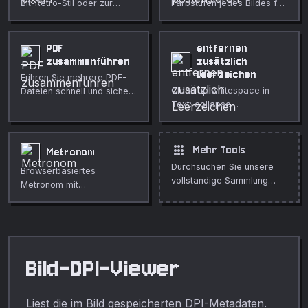
Bit-Retro-Stil oder zur
Farbstufen jedes Bildes für
Zensur sensibler Inhalte.
einen kräftigen Poster-
Blockgröße einstellbar, im
Effekt. Einstellbar,
Browser.
vollständig im Browser.
PDF
entfernen
zusammenführen
zusätzlich
Leerzeichen
Führen Sie mehrere PDF-
Clean up whitespace in
Dateien schnell und sicher
Text: collapse
in Ihrem Browser zu einem
Leerzeichen, trim Zeilen,
Dokument zusammen.
entfernen blank Zeilen, und
normalize Zeile endings.
apps
Mehr Tools
Metronom
Durchsuchen Sie unsere
Browserbasiertes
vollstandige Sammlung
Metronom mit
kostenloser Online-Tools.
einstellbarem BPM und
Taktart. Ideal zum Üben
von Musik, keine App-
Installation erforderlich.
Bild-DPI-Viewer
Liest die im Bild gespeicherten DPI-Metadaten.