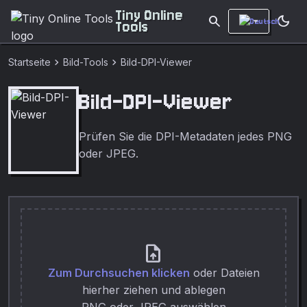
Tiny Online
search
dark_mode
Tools
chevron_right
chevron_right
Startseite
Bild-Tools
Bild-DPI-Viewer
Bild-DPI-Viewer
Prüfen Sie die DPI-Metadaten jedes PNG
oder JPEG.
upload_file
Zum Durchsuchen klicken
oder Dateien
hierher ziehen und ablegen