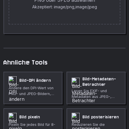
PNG oder JPEG auswählen
Akzeptiert: image/png,image/jpeg
Ahnliche Tools
Bild-Metadaten-
Bild-DPI ändern
Betrachter
Ändere den DPI-Wert von
Lesen Sie EXIF- und
PNG- und JPEG-Bildern,
Metadaten aus JPEG-,
indem du Metadaten
PNG- und WebP-Bildern
aktualisierst oder auf eine
einschliesslich GPS-
neue Auflösung
Koordinaten.
Bild pixeln
Bild posterisieren
umrechnest.
Pixeln Sie jedes Bild für 8-
Reduzieren Sie die