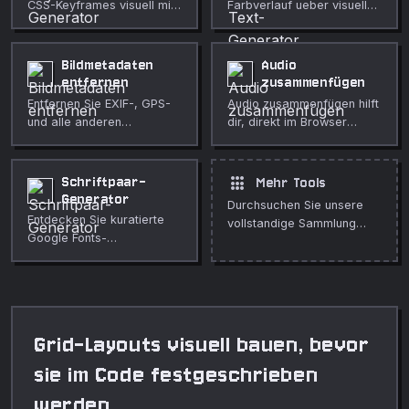
CSS-Keyframes visuell mit
Farbverlauf ueber visuelle
Live-Vorschau und
Regler, Live-Vorschau und
kopierfertigem Code.
kopierfertiges CSS.
Bildmetadaten
Audio
entfernen
zusammenfügen
Entfernen Sie EXIF-, GPS-
Audio zusammenfügen hilft
und alle anderen
dir, direkt im Browser
Metadaten aus Bildern, um
mehrere Audiodateien zu
Ihre Privatsphaere zu
einer Spur
schuetzen.
zusammenzufügen. Nutze
apps
Schriftpaar-
Mehr Tools
es für schnelle, private
Generator
Durchsuchen Sie unsere
Medienbereinigung,
Entdecken Sie kuratierte
vollstandige Sammlung
Veröffentlichungen,
Google Fonts-
kostenloser Online-Tools.
Unterricht, Demos und
Kombinationen für Ihre
alltägliche Bearbeitung.
Projekte.
Grid-Layouts visuell bauen, bevor
sie im Code festgeschrieben
werden