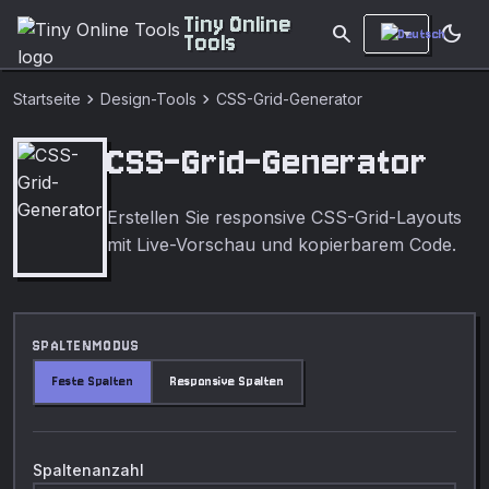
Tiny Online
search
dark_mode
Tools
chevron_right
chevron_right
Startseite
Design-Tools
CSS-Grid-Generator
CSS-Grid-Generator
Erstellen Sie responsive CSS-Grid-Layouts
mit Live-Vorschau und kopierbarem Code.
SPALTENMODUS
Feste Spalten
Responsive Spalten
Spaltenanzahl