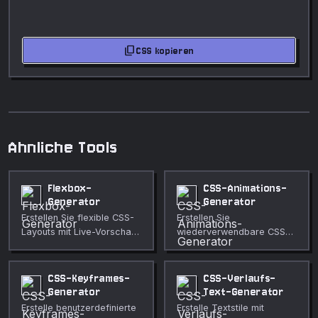
content_copy
CSS kopieren
Ahnliche Tools
Flexbox-
CSS-Animations-
Generator
Generator
Erstellen Sie flexible CSS-
Erstellen Sie
Layouts mit Live-Vorschau
wiederverwendbare CSS-
und kopierbarem Code.
Animationen mit Live-
Bewegungsvorschau und
kopierbaren Keyframes.
CSS-Keyframes-
CSS-Verlaufs-
Generator
Text-Generator
Erstelle benutzerdefinierte
Erstelle Textstile mit