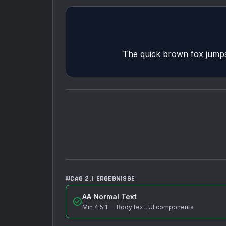
The quick brown fox jumps o
WCAG 2.1 ERGEBNISSE
AA Normal Text
check_circle
Min
4.5:1
—
Body text, UI components