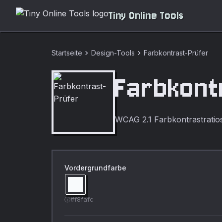
Tiny Online Tools
chevron_right
chevron_right
Startseite
Design-Tools
Farbkontrast-Prüfer
Farbkont
WCAG 2.1 Farbkontrastratios 
Vordergrundfarbe
#f8fafc