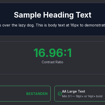
Sample Heading Text
ver the lazy dog. This is body text at 16px to demonstrate
16.96:1
Contrast Ratio
AA Large Text
check_circle
BESTANDEN
Min
3:1
—
18pt+ or 14pt+ bold