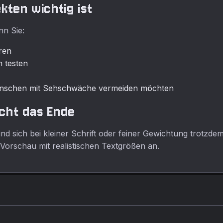
kten wichtig ist
nn Sie:
ren
n testen
enschen mit Sehschwäche vermeiden möchten
icht das Ende
d sich bei kleiner Schrift oder feiner Gewichtung trotzd
orschau mit realistischen Textgrößen an.