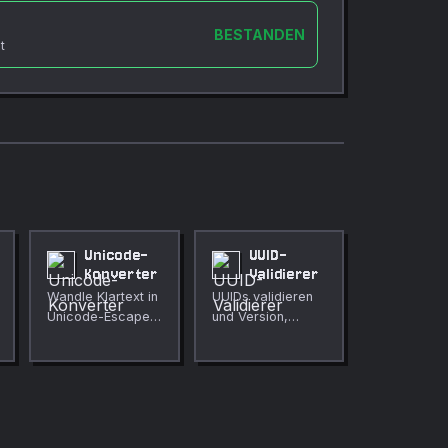
BESTANDEN
t
Unicode-
UUID-
Konverter
Validierer
Wandle Klartext in
UUIDs validieren
Unicode-Escape-
und Version,
Sequenzen um.
Variante und
normalisierte Form
erkennen.