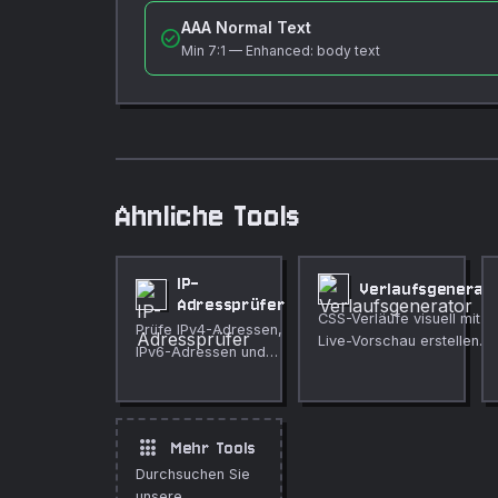
AAA Normal Text
check_circle
Min
7:1
—
Enhanced: body text
Ahnliche Tools
IP-
Verlaufsgenerat
Adressprüfer
CSS-Verläufe visuell mit
Prüfe IPv4-Adressen,
Live-Vorschau erstellen.
IPv6-Adressen und
CIDR-Notation mit
Details zu Adresstyp
und Subnetz.
apps
Mehr Tools
Durchsuchen Sie
unsere