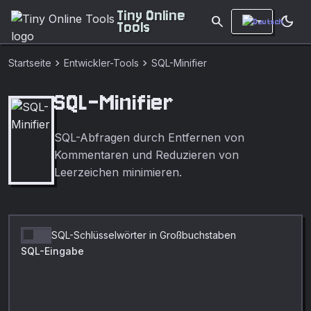
Tiny Online
search
dark_mode
Tools
chevron_right
chevron_right
Startseite
Entwickler-Tools
SQL-Minifier
SQL-Minifier
SQL-Abfragen durch Entfernen von
Kommentaren und Reduzieren von
Leerzeichen minimieren.
SQL-Schlüsselwörter in Großbuchstaben
SQL-Eingabe