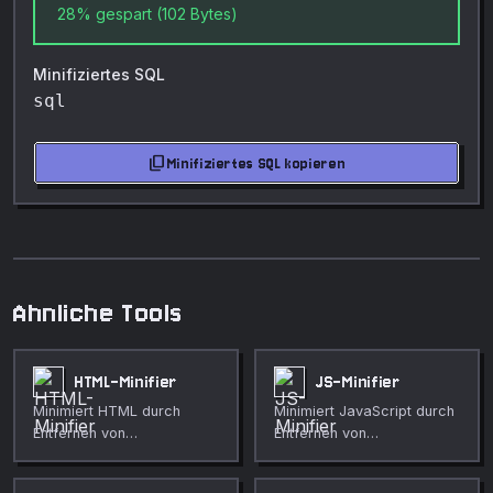
28% gespart (102 Bytes)
Minifiziertes SQL
sql
content_copy
Minifiziertes SQL kopieren
Ahnliche Tools
HTML-Minifier
JS-Minifier
Minimiert HTML durch
Minimiert JavaScript durch
Entfernen von
Entfernen von
Kommentaren, Leerzeichen
Kommentaren und
und redundanten Attributen.
Leerzeichen.