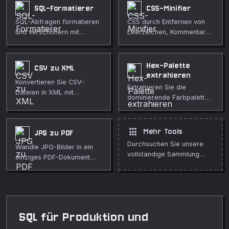
SQL-Formatierer
CSS-Minifier
SQL-Abfragen formatieren
CSS durch Entfernen von
und verschönern mit
Leerzeichen, Kommentaren
Dialekt- und Stiloptionen.
und redundanten Regeln
verkleinern.
Hex-Palette
CSV zu XML
extrahieren
Konvertieren Sie CSV-
Extrahieren Sie die
Dateien in XML mit
dominierende Farbpalette
anpassbaren Root- und
eines Bildes als Hex-,
Item-Tags.
RGB- und HSL-Werte.
apps
Mehr Tools
JPG zu PDF
Durchsuchen Sie unsere
Wandle JPG-Bilder in ein
vollstandige Sammlung
einziges PDF-Dokument
kostenloser Online-Tools.
um.
SQL für Produktion und