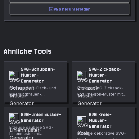
image
PNG herunterladen
Ahnliche Tools
SVG-Schuppen-
SVG-Zickzack-
Muster-
Muster-
Generator
Generator
Erzeuge SVG-Fisch- und
Erzeuge SVG-Zickzack-
Meerjungfrauen-
und Chevron-Muster mit
Schuppenmuster mit
anpassbarer Amplitude,
anpassbarem Radius,
Wellenlänge,
Strich und Füllung. Perfekt
Reihenabstand und
SVG-Linienmuster-
SVG Kreis-
für dekorative
Strichstärke. Perfekt für
Generator
Muster-
Hintergründe,
Retro-Textilien, auffällige
Generator
Erzeuge saubere SVG-
Verpackungen, Modeprints
Hintergründe und
Erzeuge dekorative SVG-
Linienmuster mit
und Art-Déco-Designs.
geometrische Overlays.