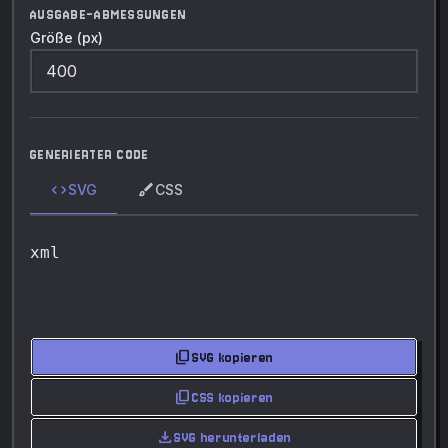
AUSGABE-ABMESSUNGEN
Größe (px)
GENERIERTER CODE
code
brush
SVG
CSS
xml
content_copy
SVG kopieren
content_copy
CSS kopieren
download
SVG herunterladen