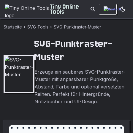
Tiny Online
search
dark_mode
Tools
chevron_right
chevron_right
Startseite
SVG-Tools
SVG-Punktraster-Muster
SVG-Punktraster-
Muster
Erzeuge ein sauberes SVG-Punktraster-
Muster mit anpassbarer Punktgröße,
Abstand, Farbe und optional versetzten
Reihen. Perfekt für Hintergründe,
Notizbücher und UI-Design.