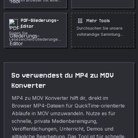
Fotos im Browser mit einem
Zuordnungsliste um.
alltägliche Bearbeitung.
präzisen Faltungsfilter.
Einstellbare Stärke,
vollständig privat.
apps
PDF-Gliederungs-
Mehr Tools
Editor
Durchsuchen Sie unsere
Fügen Sie
vollstandige Sammlung
Lesezeichen/Gliederungen
kostenloser Online-Tools.
zu einem PDF hinzu oder
ersetzen Sie sie.
Eingerückte Liste ergibt
verschachtelten
Navigationsbaum.
So verwendest du MP4 zu MOV
Konverter
MP4 zu MOV Konverter hilft dir, direkt im
Browser MP4-Dateien für QuickTime-orientierte
Abläufe in MOV umzuwandeln. Nutze es für
schnelle, private Medienbereinigung,
Veröffentlichungen, Unterricht, Demos und
alltägliche Bearbeitung. Das Tool ist für schnelle,