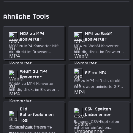
Ahnliche Tools
MOV zu MP4
MP4 zu WebM
Konverter
Konverter
MOV zu MP4 Konverter hilft
MP4 zu WebM Konverter
dir, direkt im Browser
hilft dir, direkt im Browser
QuickTime-MOV-Dateien in
MP4-Videos in kompakte
besser abspielbare MP4-
WebM-Dateien
Dateien umzuwandeln.
umzuwandeln. Nutze es für
WebM zu MP4
GIF zu MP4
Nutze es für schnelle,
schnelle, private
Konverter
GIF zu MP4 hilft dir, direkt
private Medienbereinigung,
Medienbereinigung,
WebM zu MP4 Konverter
im Browser animierte GIFs
Veröffentlichungen,
Veröffentlichungen,
hilft dir, direkt im Browser
in Videos umzuwandeln.
Unterricht, Demos und
Unterricht, Demos und
WebM-Videos in
Nutze es für schnelle,
alltägliche Bearbeitung.
alltägliche Bearbeitung.
kompatiblere MP4-Dateien
private Medienbereinigung,
umzuwandeln. Nutze es für
Bild
CSV-Spalten-
Veröffentlichungen,
schnelle, private
Scharfzeichnen
Umbenenner
Unterricht, Demos und
Medienbereinigung,
Tool
Benenne CSV-Kopfzeilen
alltägliche Bearbeitung.
Veröffentlichungen,
Schärfen Sie unscharfe
mit einer einfachen
Unterricht, Demos und