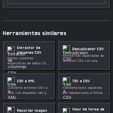
Herramientas similares
Extractor de
Deduplicador CSV
columnas CSV
Elimina filas duplicadas de
Extrae columnas
archivos CSV con una
especificas de datos CSV
selección flexible de
por nombre de
columnas.
encabezado o indice.
CSV a XML
TSV a CSV
Convierta archivos CSV a
Convierta texto separado
XML con etiquetas raíz y
por tabulaciones a formato
de elementos
CSV.
personalizables.
Visor de forma de
Recortar Imagen