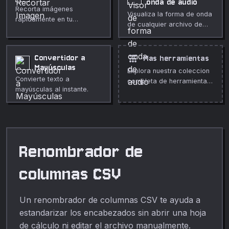
onda de audio
Recorta imágenes
Visualiza la forma de onda
rápidamente en tu
de cualquier archivo de
navegador.
audio en tu navegador.
Consulta la duración, la
frecuencia de muestreo,
apps
Convertidor a
Mas herramientas
los canales y reproduce el
Mayúsculas
Explora nuestra coleccion
audio en línea.
Convierte texto a
completa de herramientas
mayúsculas al instante.
gratuitas en linea.
Renombrador de
columnas CSV
Un renombrador de columnas CSV te ayuda a
estandarizar los encabezados sin abrir una hoja
de cálculo ni editar el archivo manualmente.