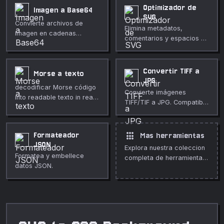
de forma eficiente.
Optimizador de
Imagen a Base64
SVG
Convierte archivos de
Elimina metadatos,
imagen en cadenas
comentarios y espacios en
codificadas en Base64.
blanco innecesarios de
archivos SVG para reducir
su tamaño.
Convertir TIFF a
Morse a texto
JPG
decodificar Morse código
Convierte imágenes
into readable texto in real
TIFF/TIF a JPG. Compatible
time.
con LZW, PackBits y TIFF
sin comprimir, todo en el
navegador.
apps
Formateador
Mas herramientas
JSON
Explora nuestra coleccion
Formatea y embellece
completa de herramientas
datos JSON.
gratuitas en linea.