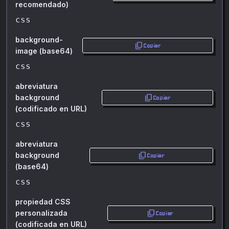
recomendado)
css
background-
content_copy
Copiar
image (base64)
css
abreviatura
content_copy
background
Copiar
(codificado en URL)
css
abreviatura
content_copy
background
Copiar
(base64)
css
propiedad CSS
content_copy
personalizada
Copiar
(codificada en URL)