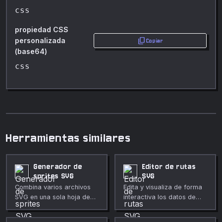
css
propiedad CSS
content_copy
personalizada
Copiar
(base64)
css
Herramientas similares
Generador de
Editor de rutas
sprites SVG
SVG
Combina varios archivos
Edita y visualiza de forma
SVG en una sola hoja de
interactiva los datos de
sprites con definiciones
una ruta SVG (atributo d).
<symbol> para usar iconos