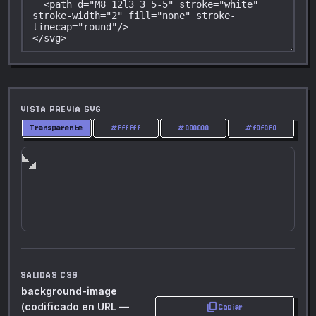
VISTA PREVIA SVG
Transparente
#ffffff
#000000
#f0f0f0
SALIDAS CSS
background-image
content_copy
(codificado en URL —
Copiar