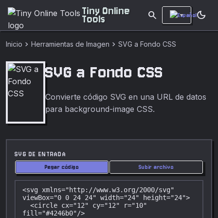
Tiny Online
search
dark_mode
Tools
chevron_right
chevron_right
Inicio
Herramientas de Imagen
SVG a Fondo CSS
SVG a Fondo CSS
Convierte código SVG en una URL de datos
para background-image CSS.
SVG DE ENTRADA
Pegar código
Subir archivo