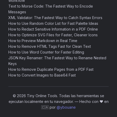
Workflow
Text to Morse Code: The Fastest Way to Encode
Messages
XML Validator: The Fastest Way to Catch Syntax Errors
How to Use Random Color List for Fast Palette Ideas
How to Redact Sensitive Information in a PDF Online
How to Optimize SVG Files for Faster, Cleaner Icons
How to Preview Markdown in Real Time
How to Remove HTML Tags Fast for Clean Text
How to Use Word Counter for Faster Editing
JSON Key Renamer: The Fastest Way to Rename Nested
Keys
How to Remove Duplicate Pages from a PDF Fast
How to Convert Images to Base64 Fast
© 2026 Tiny Online Tools. Todas las herramientas se
ejecutan localmente en tu navegador.
—
Hecho con ❤️ en
🇨🇦 por
@ybouane