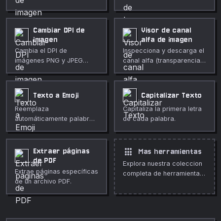
imagenes para proteger tu
impresión almacenada.
privacidad.
Cambiar DPI de
Visor de canal
imagen
alfa de imagen
Cambia el DPI de
Inspecciona y descarga el
imágenes PNG y JPEG
canal alfa (transparencia)
actualizando los
de cualquier imagen como
metadatos o
máscara en escala de
remuestreando a una
grises. Totalmente privado,
Texto a Emoji
Capitalizar Texto
nueva resolución.
funciona en tu navegador.
Reemplaza
Capitaliza la primera letra
automáticamente palabras
de cada palabra.
comunes en tu texto con
emojis coincidentes.
apps
Extraer páginas
Mas herramientas
de PDF
Explora nuestra coleccion
Extrae páginas específicas
completa de herramientas
de un archivo PDF.
gratuitas en linea.