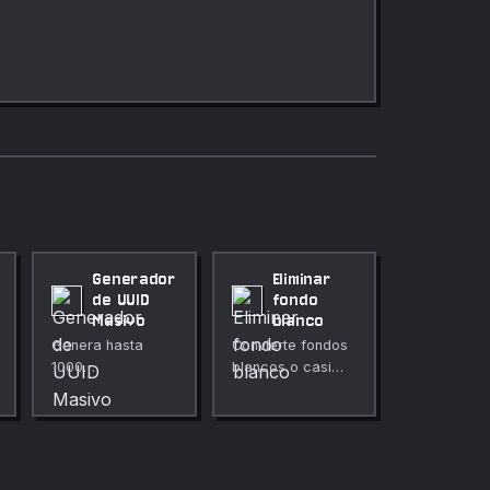
Generador
Eliminar
de UUID
fondo
Masivo
blanco
Genera hasta
Convierte fondos
1000
blancos o casi
identificadores
blancos en
UUID v4 a la vez
transparentes en
con opciones de
cualquier imagen.
formato.
Controles de
tolerancia y