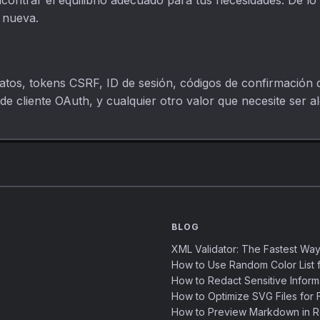
ncontrar el equilibrio adecuado para tus necesidades. De lo
 nueva.
atos, tokens CSRF, ID de sesión, códigos de confirmación 
e cliente OAuth, y cualquier otro valor que necesite ser ale
BLOG
XML Validator: The Fastest Way
How to Use Random Color List f
How to Redact Sensitive Inform
How to Optimize SVG Files for F
How to Preview Markdown in R