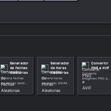
Generador
Generador
Convertir
de Fechas
de Horas
PNG a AVIF
Aleatorias
Aleatorias
Convierte
Genera fechas
Genera horas
imágenes PNG al
aleatorias dentro
aleatorias (HH:MM
moderno formato
de un rango
o HH:MM:SS)
AVIF para obtener
especificado con
dentro de un
archivos mucho
opciones de
rango, en formato
más pequeños.
cantidad, formato
de 12 o 24 horas.
y hora.