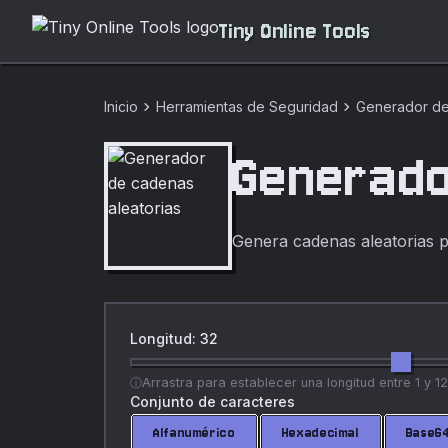
Tiny Online Tools
chevron_right
chevron_right
Inicio
Herramientas de Seguridad
Generador de
Generado
Genera cadenas aleatorias pa
Longitud: 32
Arrastra para establecer una longitud entre 1 y 1
Conjunto de caracteres
Alfanumérico
Hexadecimal
Base64