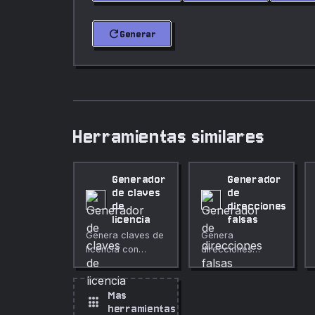
refresh
Generar
Herramientas similares
Generador
Generador
de claves
de
de
direcciones
licencia
falsas
Genera claves de
Genera
licencia con
direcciones
segmentos,
postales aleatorias
longitud,
falsas para ocho
separador y
países, con calle,
Mas
apps
conjunto de
ciudad, región,
herramientas