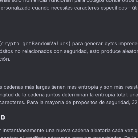
nas solo numéricas funcionan para códigos donde otros c
personalizado cuando necesites caracteres específicos—útil
(
) para generar bytes impredec
crypto.getRandomValues
sitos no relacionados con seguridad, esto produce aleato
ción.
s cadenas más largas tienen más entropía y son más resiste
ngitud de la cadena juntos determinan la entropía total: u
aracteres. Para la mayoría de propósitos de seguridad, 32
vo
r instantáneamente una nueva cadena aleatoria cada vez que