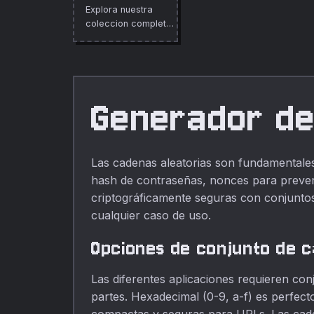
caracteres
código postal y
Explora nuestra
configurables.
país.
coleccion completa
de herramientas
gratuitas en linea.
Generador de
Las cadenas aleatorias son fundamentales
hash de contraseñas, nonces para preveni
criptográficamente seguras con conjuntos 
cualquier caso de uso.
Opciones de conjunto de 
Las diferentes aplicaciones requieren con
partes. Hexadecimal (0-9, a-f) es perfec