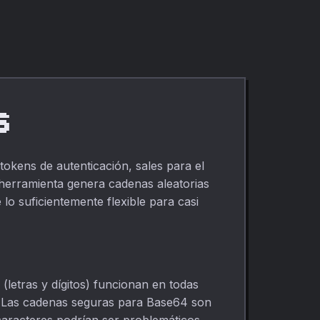
difuminado.
Totalmente
privado, sin
necesidad de
subir archivos.
s
okens de autenticación, sales para el
 herramienta genera cadenas aleatorias
lo suficientemente flexible para casi
(letras y dígitos) funcionan en todas
l. Las cadenas seguras para Base64 son