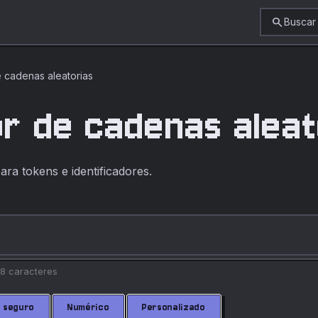
search
Buscar
 cadenas aleatorias
r de cadenas aleat
ra tokens e identificadores.
28 caracteres
 seguro
Numérico
Personalizado