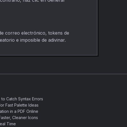
 contrario, haz clic en Generar
de correo electrónico, tokens de
atorio e imposible de adivinar.
 to Catch Syntax Errors
or Fast Palette Ideas
ation in a PDF Online
aster, Cleaner Icons
eal Time