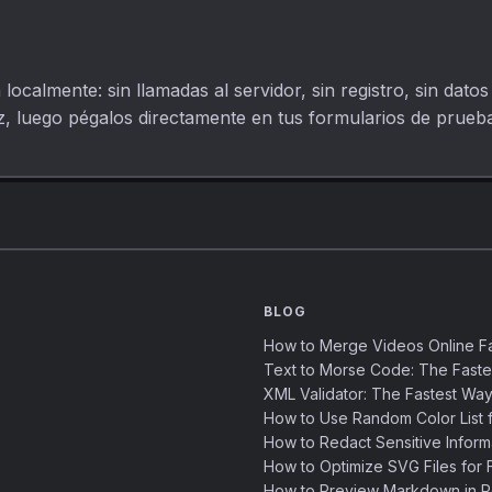
localmente: sin llamadas al servidor, sin registro, sin dat
ez, luego pégalos directamente en tus formularios de prueba
BLOG
How to Merge Videos Online Fa
Text to Morse Code: The Fast
XML Validator: The Fastest Way
How to Use Random Color List f
How to Redact Sensitive Inform
How to Optimize SVG Files for F
How to Preview Markdown in R