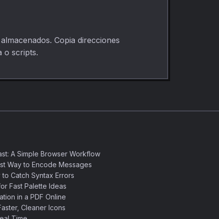
os almacenados. Copia direcciones
 o scripts.
st: A Simple Browser Workflow
est Way to Encode Messages
 to Catch Syntax Errors
or Fast Palette Ideas
ation in a PDF Online
aster, Cleaner Icons
eal Time