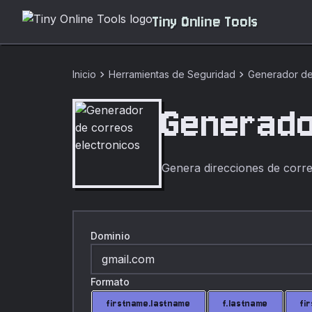
Tiny Online Tools
chevron_right
chevron_right
Inicio
Herramientas de Seguridad
Generador de
Generado
Genera direcciones de corre
Dominio
Formato
firstname.lastname
f.lastname
fi