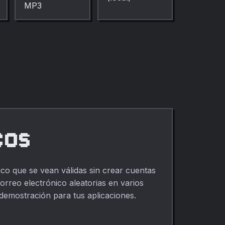
solicitudes del
navegador. Tasa de
navegador.
bits ajustable.
Totalmente privado.
cos
ico que se vean válidas sin crear cuentas
rreo electrónico aleatorias en varios
 demostración para tus aplicaciones.