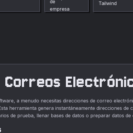
aleatorios para
personas,
escala de
pruebas,
empresas y datos
referencia.
maquetas y lluvia
de internet.
de ideas.
 Correos Electróni
ftware, a menudo necesitas direcciones de correo electrón
Esta herramienta genera instantáneamente direcciones de co
rios de prueba, llenar bases de datos o preparar datos de
s