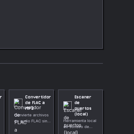
r
Convertidor
Escaner
de FLAC a
de
MP3
puertos
(local)
Convierte archivos
Herramienta local
de audio FLAC sin
de sondeo de
pérdida a MP3
puertos mediante
directamente en tu