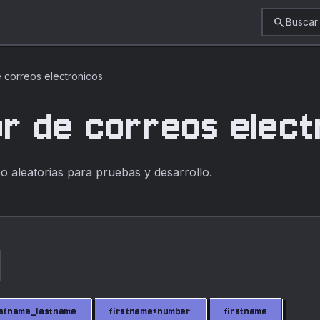
search
Buscar
 correos electronicos
r de correos elect
o aleatorias para pruebas y desarrollo.
rstname_lastname
firstname+number
firstname