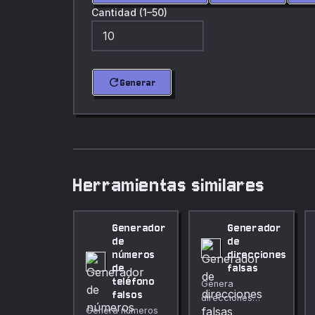
Cantidad (1–50)
refresh
Generar
Herramientas similares
Generador
Generador
de
de
números
direcciones
de
falsas
teléfono
Genera
falsos
direcciones
Genera números
postales aleatorias