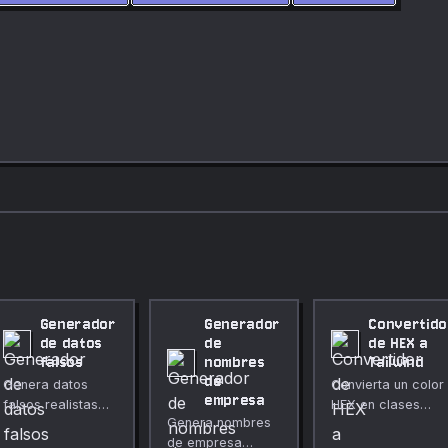
Generador
Generador
Convertido
de datos
de
de HEX a
falsos
nombres
Tailwind
de
Genera datos
Convierta un color
empresa
falsos realistas
HEX en clases
Genera nombres
para pruebas y
compatibles con
de empresa
desarrollo:
Tailwind y una