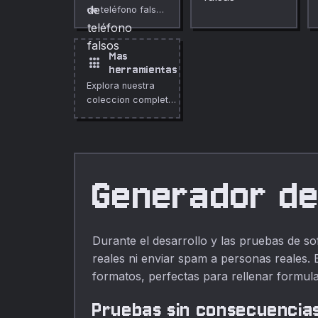
de teléfono falsos
falsas para ocho
con formatos
países, con calle,
específicos por
ciudad, región,
país usando
código postal y
Mas
apps
prefijos
país.
herramientas
reservados o
Explora nuestra
ficticios seguros
coleccion completa
para pruebas.
de herramientas
gratuitas en linea.
Generador de
Durante el desarrollo y las pruebas de so
reales ni enviar spam a personas reales. 
formatos, perfectas para rellenar formula
Pruebas sin consecuencia