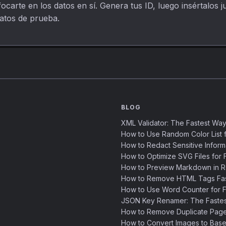
focarte en los datos en sí. Genera tus ID, luego insértalos
datos de prueba.
BLOG
XML Validator: The Fastest Way
How to Use Random Color List f
How to Redact Sensitive Inform
How to Optimize SVG Files for F
How to Preview Markdown in R
How to Remove HTML Tags Fast
How to Use Word Counter for Fa
JSON Key Renamer: The Faste
How to Remove Duplicate Page
How to Convert Images to Base