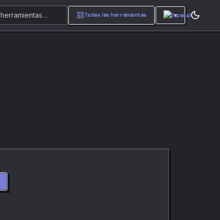
dark_mode
grid_view
 herramientas…
Todas las herramientas