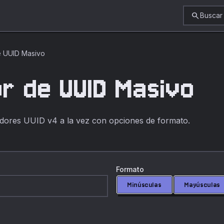
search
Buscar
 UUID Masivo
r de UUID Masivo
adores UUID v4 a la vez con opciones de formato.
Formato
Minúsculas
Mayúsculas