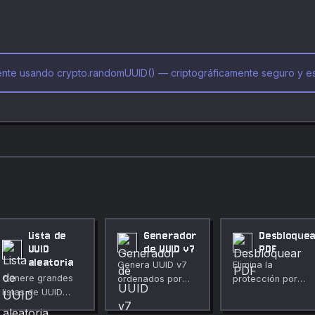
nte usando crypto.randomUUID() — criptográficamente seguro y est
Lista de
Generador
Desbloque
UUID
de UUID v7
PDF
aleatoria
Genera UUID v7
Elimina la
Genere grandes
ordenados por
protección por
listas de UUID
tiempo.
contraseña de un
directamente en
PDF localmente.