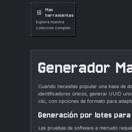
Mas
apps
herramientas
Explora nuestra
coleccion completa
de herramientas
gratuitas en linea.
Generador Ma
Cuando necesitas popular una base de dat
identificadores únicos, generar UUID uno 
clic, con opciones de formato para adapta
Generación por lotes par
Las pruebas de software a menudo requie