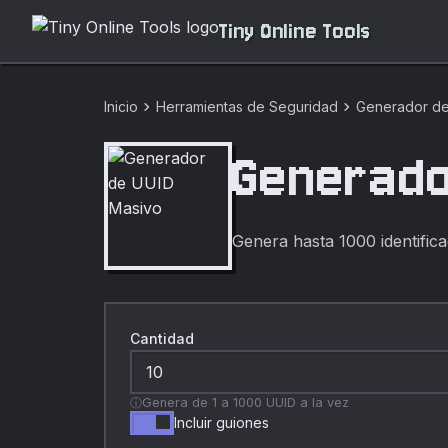
Tiny Online Tools
chevron_right
chevron_right
Inicio
Herramientas de Seguridad
Generador de
Generado
Genera hasta 1000 identific
Cantidad
Genera de 1 a 1000 UUID a la vez
Incluir guiones