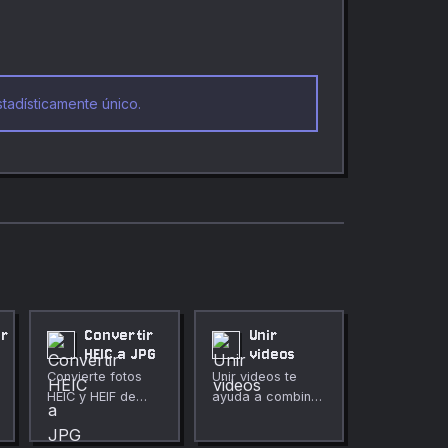
adísticamente único.
ar
Convertir
Unir
HEIC a JPG
videos
Convierte fotos
Unir videos te
HEIC y HEIF de
ayuda a combinar
Apple al formato
varios clips en el
JPG universal
orden que elijas