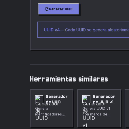
refresh
Generar UUID
UUID v4
—
Cada UUID se genera aleatoriame
Herramientas similares
Generador
Generador
de UUID
de UUID v1
Genera
Genera UUID v1
identificadores
con marca de
UUID v4 únicos.
tiempo
incorporada.