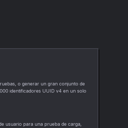
directamente en
directamente en
tu navegador.
el navegador.
Úsalo para
limpieza
multimedia rápida
y privada,
publicaciones,
clases, demos y
edición diaria.
pruebas, o generar un gran conjunto de
1.000 identificadores UUID v4 en un solo
de usuario para una prueba de carga,