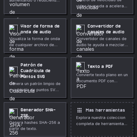
aumentando o reduciendo
video te ayuda a acelerar
la ganancia directamente
o ralentizar un video para
en el navegador.
revisión, clases o
destacados directamente
Visor de forma de
Convertidor de
en el navegador. Úsalo
onda de audio
canales de audio
para limpieza multimedia
Visualiza la forma de onda
Convertidor de canales de
rápida y privada,
de cualquier archivo de
audio te ayuda a mezclar
publicaciones, clases,
audio en tu navegador.
estéreo a mono o aislar el
demos y edición diaria.
Consulta la duración, la
canal izquierdo o derecho
frecuencia de muestreo,
directamente en el
Patrón de
Texto a PDF
los canales y reproduce el
navegador. Úsalo para
Cuadrícula de
Convierte texto plano en un
audio en línea.
limpieza multimedia rápida
Puntos SVG
documento PDF con
y privada, publicaciones,
Genera un patrón limpio de
fuente, tamaño y diseño de
clases, demos y edición
cuadrícula de puntos SVG
página personalizables.
diaria.
con tamaño, espaciado y
color personalizados, y
filas escalonadas
apps
Generador SHA-
Mas herramientas
opcionales. Perfecto para
256
Explora nuestra coleccion
fondos, libretas y diseño
Genera hashes SHA-256 a
completa de herramientas
UI.
partir de texto.
gratuitas en linea.