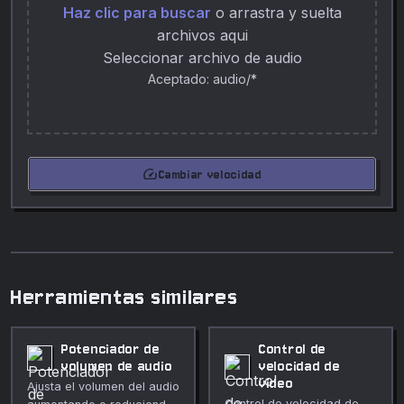
Haz clic para buscar
o arrastra y suelta
archivos aqui
Seleccionar archivo de audio
Aceptado: audio/*
speed
Cambiar velocidad
Herramientas similares
Potenciador de
Control de
volumen de audio
velocidad de
video
Ajusta el volumen del audio
Control de velocidad de