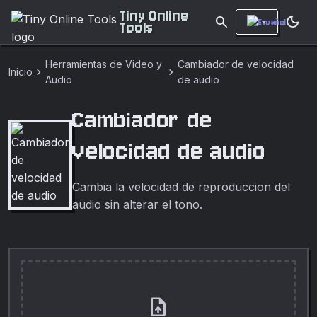
Tiny Online
search
dark_mode
Tools
Herramientas de Video y
Cambiador de velocidad
chevron_right
chevron_right
Inicio
Audio
de audio
Cambiador de
velocidad de audio
Cambia la velocidad de reproduccion del
audio sin alterar el tono.
upload_file