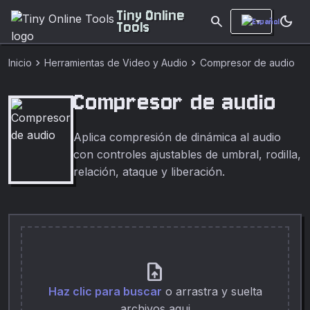
Tiny Online
search
dark_mode
Tools
chevron_right
chevron_right
Inicio
Herramientas de Video y Audio
Compresor de audio
Compresor de audio
Aplica compresión de dinámica al audio
con controles ajustables de umbral, rodilla,
relación, ataque y liberación.
upload_file
Haz clic para buscar
o arrastra y suelta
archivos aqui