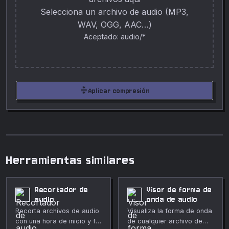
Selecciona un archivo de audio (MP3,
WAV, OGG, AAC…)
Aceptado: audio/*
compress
Aplicar compresión
Herramientas similares
Recortador de
Visor de forma de
audio
onda de audio
Recorta archivos de audio
Visualiza la forma de onda
con una hora de inicio y fin
de cualquier archivo de