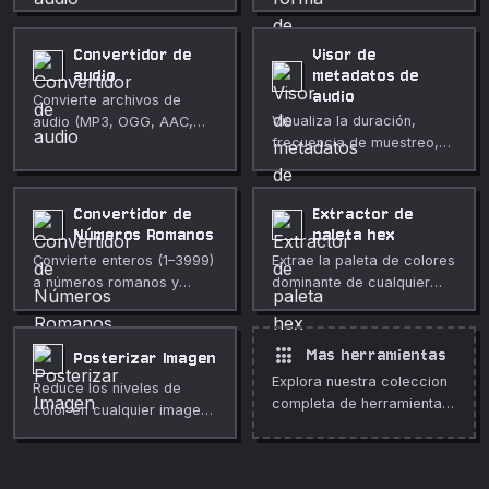
específicas. Previsualiza el
audio en tu navegador.
fragmento seleccionado y
Consulta la duración, la
descárgalo como WAV.
frecuencia de muestreo,
Convertidor de
Visor de
los canales y reproduce el
audio
metadatos de
audio en línea.
audio
Convierte archivos de
Visualiza la duración,
audio (MP3, OGG, AAC,
frecuencia de muestreo,
FLAC) a WAV con opciones
canales, tasa de bits y
personalizadas de
etiquetas ID3 de cualquier
frecuencia de muestreo y
archivo de audio en tu
mono/estéreo.
Convertidor de
Extractor de
navegador. Totalmente
Números Romanos
paleta hex
privado.
Convierte enteros (1–3999)
Extrae la paleta de colores
a números romanos y
dominante de cualquier
viceversa al instante.
imagen en valores hex,
RGB y HSL.
apps
Mas herramientas
Posterizar Imagen
Explora nuestra coleccion
Reduce los niveles de
completa de herramientas
color en cualquier imagen
gratuitas en linea.
para crear un efecto
posterizado audaz. Niveles
ajustables, todo en tu