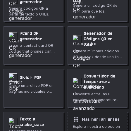
generador
Genera un código QR de
Genera códigos QR a
WiFi para que los
partir de texto o URLs.
teléfonos se conecten a tu
red con solo escanearlo.
vCard QR
Generador de
generador
Códigos QR en
Lote
crear a contact card QR
Genera múltiples códigos
código that phones can
QR a la vez desde una lista
escanear a add contacts
de URLs o textos.
directly.
Convertidor de
Dividir PDF
temperatura
Divide un archivo PDF en
avanzado
paginas individuales o
Convierte entre las 8
rangos de paginas.
escalas de temperatura:
Celsius, Fahrenheit, Kelvin,
Rankine, Delisle, Newton,
Reaumur y Romer.
apps
Texto a
Mas herramientas
snake_case
Explora nuestra coleccion