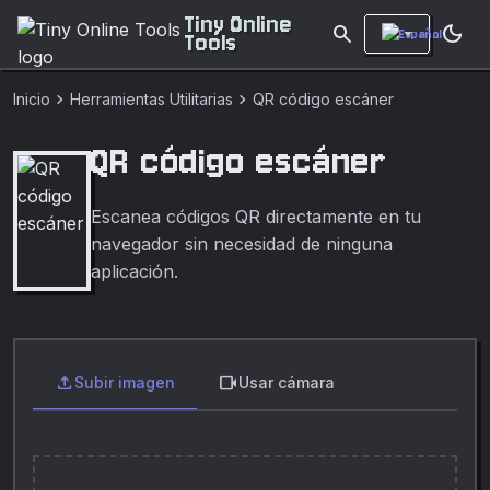
Tiny Online
search
dark_mode
Tools
chevron_right
chevron_right
Inicio
Herramientas Utilitarias
QR código escáner
QR código escáner
Escanea códigos QR directamente en tu
navegador sin necesidad de ninguna
aplicación.
upload
videocam
Subir imagen
Usar cámara