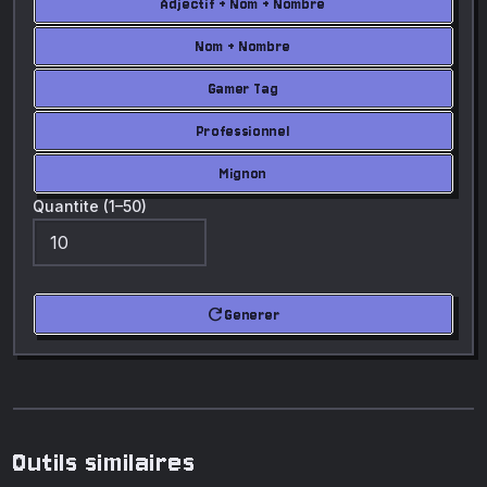
Adjectif + Nom + Nombre
Nom + Nombre
Gamer Tag
Professionnel
Mignon
Quantite (1–50)
refresh
Generer
Outils similaires