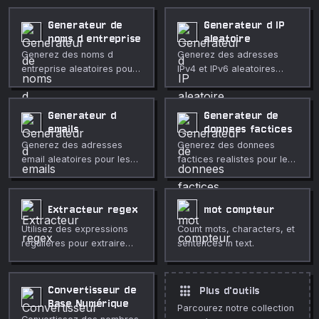
Generateur de
Generateur d IP
noms d entreprise
aleatoire
Generez des noms d
Generez des adresses
entreprise aleatoires pour
IPv4 et IPv6 aleatoires
les tests, maquettes et
pour les tests et le
idees.
developpement avec choix
public ou prive.
Generateur d
Generateur de
emails
donnees factices
Generez des adresses
Generez des donnees
email aleatoires pour les
factices realistes pour les
tests et le developpement.
tests et le developpement :
personnes, entreprises et
internet.
Extracteur regex
mot compteur
Utilisez des expressions
Count mots, characters, et
regulieres pour extraire
sentences in text.
des correspondances
localement dans le
navigateur.
apps
Convertisseur de
Plus d'outils
Base Numérique
Parcourez notre collection