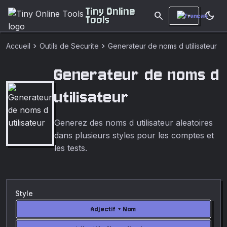
Tiny Online
search
dark_mode
Tools
chevron_right
chevron_right
Accueil
Outils de Securite
Generateur de noms d utilisateur
Generateur de noms d
utilisateur
Generez des noms d utilisateur aleatoires
dans plusieurs styles pour les comptes et
les tests.
Style
Adjectif + Nom