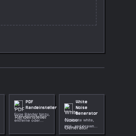
PDF
White
Randeinsteller
Noise
Generator
Füge Ränder hinzu,
Generate white,
entferne oder
pink, and brown
verändere sie auf
noise online for
jeder Seite eines PDFs