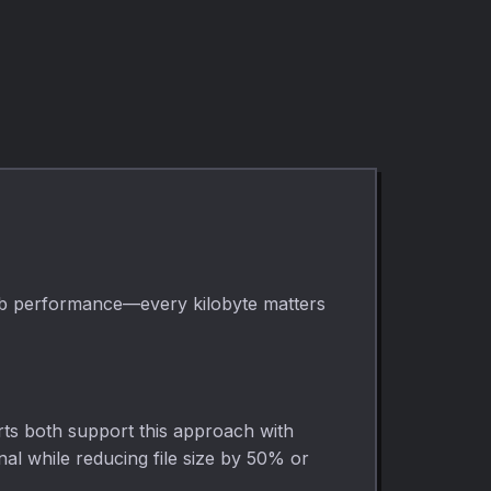
focus, sleep,
mit exakter Kontrolle
masking, or audio
über oben, rechts,
testing. No
unten und links in
download, runs in
Punkten, Millimetern
your browser.
oder Zoll.
r web performance—every kilobyte matters
ts both support this approach with
ginal while reducing file size by 50% or