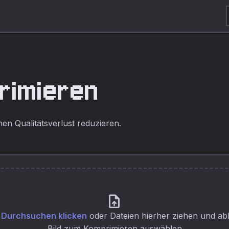
primieren
en Qualitätsverlust reduzieren.
upload_file
Durchsuchen klicken
oder Dateien hierher ziehen und ab
Bild zum Komprimieren auswählen