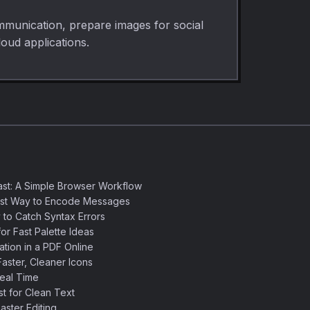
munication, prepare images for social
loud applications.
st: A Simple Browser Workflow
est Way to Encode Messages
 to Catch Syntax Errors
or Fast Palette Ideas
ation in a PDF Online
aster, Cleaner Icons
eal Time
 for Clean Text
ster Editing