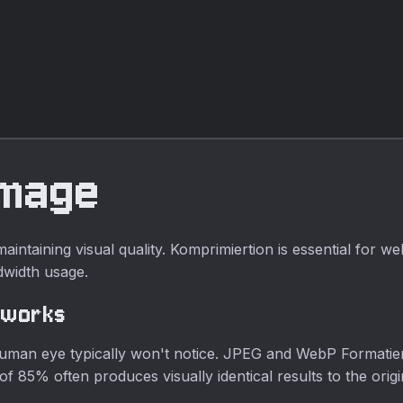
Image
 maintaining visual quality. Komprimiertion is essential fo
dwidth usage.
 works
uman eye typically won't notice. JPEG and WebP Formatier
ng of 85% often produces visually identical results to the ori