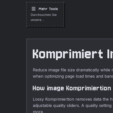
SVG-Dateien
entfernen, um die
apps
Mehr Tools
Größe zu
Durchsuchen Sie
reduzieren.
unsere
vollstandige
Sammlung
kostenloser
Online-Tools.
Komprimiert 
Reduce image file size dramatically while
when optimizing page load times and ban
How image Komprimiertion
Lossy Komprimiertion removes data the h
adjustable quality sliders. A quality setti
more.