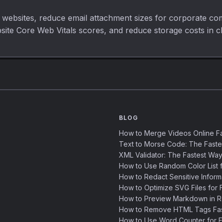
websites, reduce email attachment sizes for corporate com
bsite Core Web Vitals scores, and reduce storage costs in c
BLOG
How to Merge Videos Online Fa
Text to Morse Code: The Fast
XML Validator: The Fastest Way
How to Use Random Color List f
How to Redact Sensitive Inform
How to Optimize SVG Files for F
How to Preview Markdown in R
How to Remove HTML Tags Fast
How to Use Word Counter for Fa