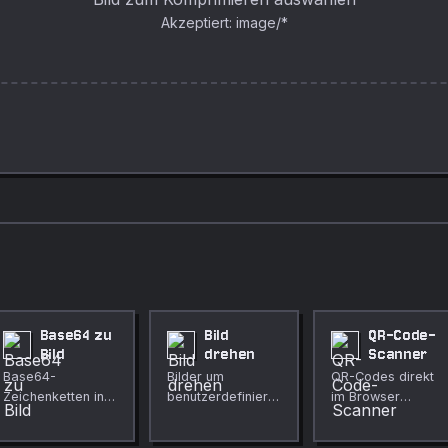
Akzeptiert: image/*
Base64 zu
Bild
QR-Code-
Bild
drehen
Scanner
Base64-
Bilder um
QR-Codes direkt
Zeichenketten in
benutzerdefinierte
im Browser
Bilddateien
Winkel drehen.
scannen – keine
dekodieren.
App erforderlich.