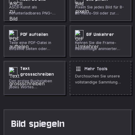
Medienbereinigung,
ASCII-Kunst als
Pixeln Sie jedes Bild für 8-
Veröffentlichungen,
herunterladbares PNG-
Bit-Retro-Stil oder zur
Unterricht, Demos und
oder JPG-Bild mit
Zensur sensibler Inhalte.
alltägliche Bearbeitung.
benutzerdefiniertem Stil
Blockgröße einstellbar, im
rendern.
Browser.
PDF aufteilen
GIF Umkehrer
Teile eine PDF-Datei in
Kehren Sie die Frame-
einzelne Seiten oder
Reihenfolge animierter
Seitenbereiche auf.
GIFs im Browser um. Erhält
Frame-Verzögerungen,
kein Upload, vollständig
apps
Text
Mehr Tools
privat.
grossschreiben
Durchsuchen Sie unsere
Den ersten Buchstaben
vollstandige Sammlung
jedes Wortes
kostenloser Online-Tools.
grossschreiben.
Bild spiegeln