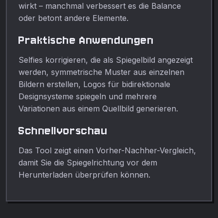
wirkt – manchmal verbessert es die Balance
oder betont andere Elemente.
Praktische Anwendungen
Selfies korrigieren, die als Spiegelbild angezeigt
werden, symmetrische Muster aus einzelnen
Bildern erstellen, Logos für bidirektionale
Designsysteme spiegeln und mehrere
Variationen aus einem Quellbild generieren.
Schnellvorschau
Das Tool zeigt einen Vorher-Nachher-Vergleich,
damit Sie die Spiegelrichtung vor dem
Herunterladen überprüfen können.