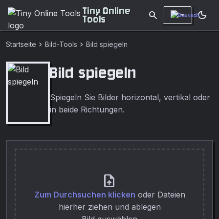
Tiny Online
search
dark_mode
Tools
chevron_right
chevron_right
Startseite
Bild-Tools
Bild spiegeln
Bild spiegeln
Spiegeln Sie Bilder horizontal, vertikal oder
in beide Richtungen.
upload_file
Zum Durchsuchen klicken
oder Dateien
hierher ziehen und ablegen