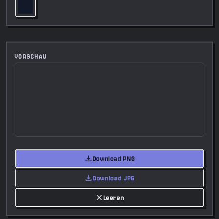
VORSCHAU
download
Download PNG
download
Download JPG
close
Leeren