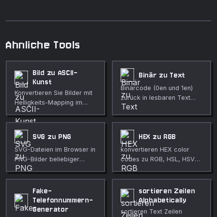
Ahnliche Tools
Bild zu ASCII-
Binär zu Text
Kunst
Binärcode (0en und 1en)
Konvertieren Sie Bilder mit
zurück in lesbaren Text
Helligkeits-Mapping im
konvertieren.
Browser in ASCII-Kunst.
SVG zu PNG
HEX zu RGB
SVG-Dateien im Browser in
konvertieren HEX color
PNG-Bilder beliebiger
codes zu RGB, HSL, HSV
Größe umwandeln.
values mit a live color
preview.
Fake-
sortieren Zeilen
Telefonnummern-
Alphabetically
Generator
sortieren Text Zeilen