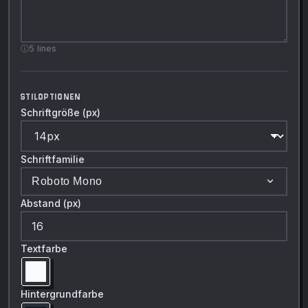
5
lines
STILOPTIONEN
Schriftgröße (px)
Schriftfamilie
expand_more
Roboto Mono
Abstand (px)
Textfarbe
Hintergrundfarbe