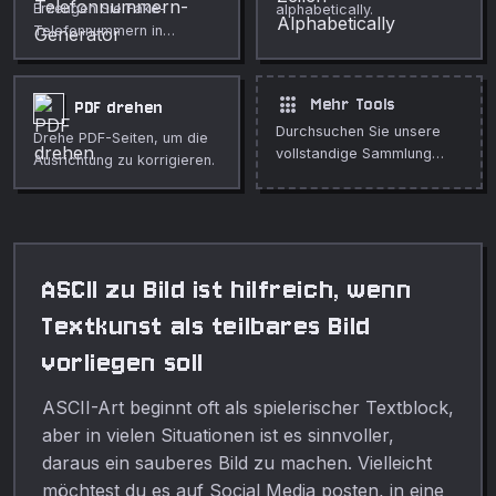
Erzeugen Sie Fake-
alphabetically.
Telefonnummern in
länderspezifischen
Formaten mit reservierten
oder fiktiven Präfixen, die
apps
Mehr Tools
PDF drehen
sicher für Tests sind.
Durchsuchen Sie unsere
Drehe PDF-Seiten, um die
vollstandige Sammlung
Ausrichtung zu korrigieren.
kostenloser Online-Tools.
ASCII zu Bild ist hilfreich, wenn
Textkunst als teilbares Bild
vorliegen soll
ASCII-Art beginnt oft als spielerischer Textblock,
aber in vielen Situationen ist es sinnvoller,
daraus ein sauberes Bild zu machen. Vielleicht
möchtest du es auf Social Media posten, in eine