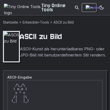
Tiny Online
search
dark_mode
Tools
chevron_right
chevron_right
Startseite
Entwickler-Tools
ASCII zu Bild
ASCII zu Bild
ASCII-Kunst als herunterladbares PNG- oder
JPG-Bild mit benutzerdefiniertem Stil rendern.
ASCII-Eingabe