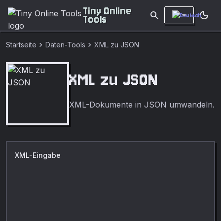
Tiny Online
search
dark_mode
Tools
chevron_right
chevron_right
Startseite
Daten-Tools
XML zu JSON
XML zu JSON
XML-Dokumente in JSON umwandeln.
XML-Eingabe