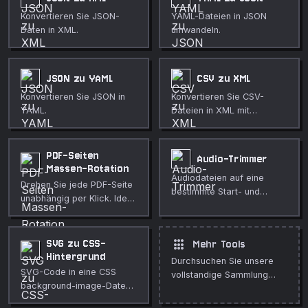
Konvertieren Sie JSON-
YAML-Dateien in JSON
Daten in XML.
umwandeln.
JSON zu YAML
CSV zu XML
Konvertieren Sie JSON in
Konvertieren Sie CSV-
YAML.
Dateien in XML mit
anpassbaren Root- und
Item-Tags.
PDF-Seiten
Audio-Trimmer
Massen-Rotation
Audiodateien auf eine
Drehen Sie jede PDF-Seite
bestimmte Start- und
unabhängig per Klick. Ideal
Endzeit zuschneiden, den
für Scans mit gemischten
ausgewählten Bereich
Ausrichtungen.
vorhören und als WAV
apps
SVG zu CSS-
Mehr Tools
herunterladen.
Hintergrund
Durchsuchen Sie unsere
SVG-Code in eine CSS
vollstandige Sammlung
background-image-Daten-
kostenloser Online-Tools.
URL umwandeln.