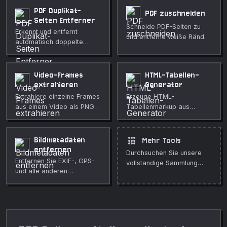
Kostenlos und privat.
PDF Duplikat-
PDF zuschneiden
Seiten Entferner
Schneide PDF-Seiten zu
Erkennt und entfernt
und entferne weiße Ränder
automatisch doppelte
automatisch oder mit
Seiten in einer PDF anhand
manueller Randsteuerung.
eines visuellen
Fingerabdrucks. Räumt
Video-Frames
HTML-Tabellen-
Scans und
extrahieren
Generator
zusammengeführte
Extrahiere einzelne Frames
Erzeuge HTML-
Dokumente in Sekunden
aus einem Video als PNG-
Tabellenmarkup aus
auf.
Bilder in jedem
einfachen komma-
gewünschten Intervall,
getrennten Zeilen.
komplett im Browser.
apps
Bildmetadaten
Mehr Tools
entfernen
Durchsuchen Sie unsere
Entfernen Sie EXIF-, GPS-
vollstandige Sammlung
und alle anderen
kostenloser Online-Tools.
Metadaten aus Bildern, um
Ihre Privatsphaere zu
schuetzen.