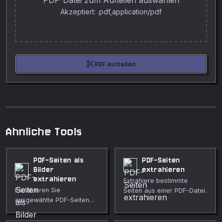
PDF-Datei zum Aufteilen auswählen
Akzeptiert: .pdf,application/pdf
content_cut
PDF aufteilen
Ahnliche Tools
PDF-Seiten als
PDF-Seiten
Bilder
extrahieren
extrahieren
Extrahiere bestimmte
Extrahieren Sie
Seiten aus einer PDF-Datei.
ausgewählte PDF-Seiten
mit gewünschter DPI als
PNG, JPG oder WebP.