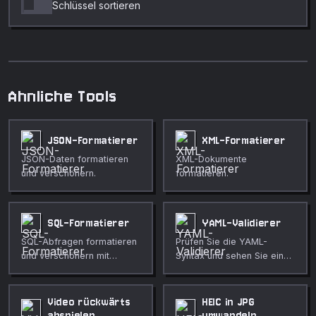
Schlüssel sortieren
Ahnliche Tools
JSON-Formatierer
XML-Formatierer
JSON-Daten formatieren
XML-Dokumente
und verschönern.
formatieren.
SQL-Formatierer
YAML-Validierer
SQL-Abfragen formatieren
Prüfen Sie die YAML-
und verschönern mit
Syntax und sehen Sie eine
Dialekt- und Stiloptionen.
Vorschau der geparsten
JSON-Darstellung.
Video rückwärts
HEIC in JPG
abspielen
umwandeln