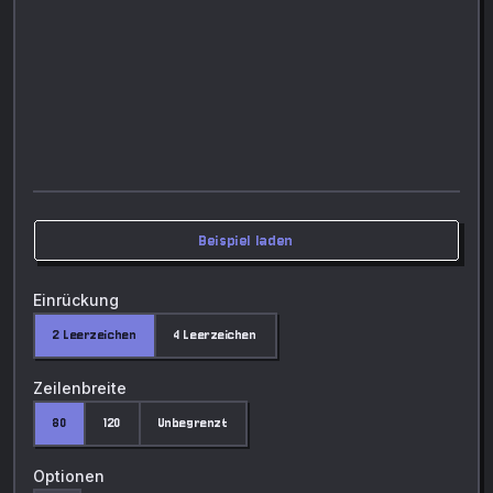
Beispiel laden
Einrückung
2 Leerzeichen
4 Leerzeichen
Zeilenbreite
80
120
Unbegrenzt
Optionen