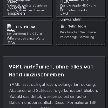
Video rückwärts abspielen
Wandle Apple HEIC- und
hilft dir, direkt im Browser
HEIF-Fotos direkt im
einen Clip rückwärts
Browser in das universelle
abzuspielen. Nutze es für
JPG-Format um.
schnelle, private
apps
Mehr Tools
CSV zu TSV
Medienbereinigung,
Durchsuchen Sie unsere
Konvertieren Sie CSV in
Veröffentlichungen,
vollstandige Sammlung
tabulatorgetrennte Werte,
Unterricht, Demos und
kostenloser Online-Tools.
ohne den Browser zu
alltägliche Bearbeitung.
verlassen.
YAML aufräumen, ohne alles von
Hand umzuschreiben
YAML lässt sich gut lesen, solange Einrückung,
Abstände und Schlüsselfolge konsistent bleiben.
Sobald das driftet, werden selbst einfache
Dateien unübersichtlich. Dieser Formatierer hilft