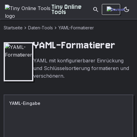
Tiny Online
search
dark_mode
Tools
chevron_right
chevron_right
Startseite
Daten-Tools
YAML-Formatierer
YAML-Formatierer
YAML mit konfigurierbarer Einrückung
und Schlüsselsortierung formatieren und
verschönern.
YAML-Eingabe