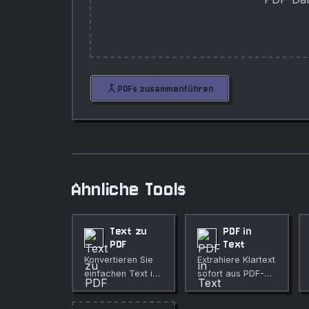
merge
PDFs zusammenführen
Ahnliche Tools
Text zu
PDF in
PDF
Text
Konvertieren Sie
Extrahiere Klartext
einfachen Text in
sofort aus PDF-
ein PDF-Dokument
Dateien im
mit anpassbarer
Browser. Ohne