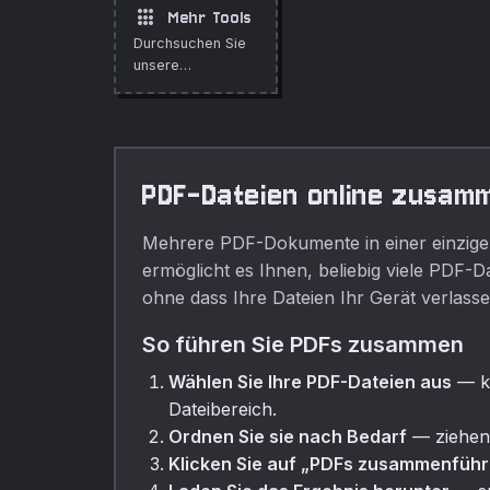
Schriftart, Größe
Uploads und ohne
apps
Mehr Tools
und Seitenlayout.
Anmeldung.
Durchsuchen Sie
unsere
vollstandige
Sammlung
kostenloser
Online-Tools.
PDF-Dateien online zusam
Mehrere PDF-Dokumente in einer einzig
ermöglicht es Ihnen, beliebig viele PDF
ohne dass Ihre Dateien Ihr Gerät verlasse
So führen Sie PDFs zusammen
Wählen Sie Ihre PDF-Dateien aus
— kl
Dateibereich.
Ordnen Sie sie nach Bedarf
— ziehen 
Klicken Sie auf „PDFs zusammenfüh