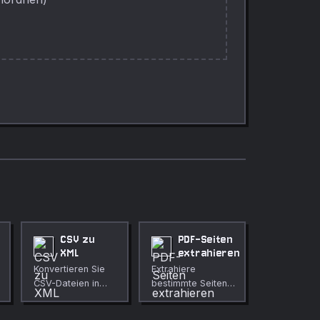
CSV zu
PDF-Seiten
XML
extrahieren
Konvertieren Sie
Extrahiere
CSV-Dateien in
bestimmte Seiten
XML mit
aus einer PDF-
anpassbaren
Datei.