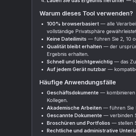
Laden Sie das Ergebnis herunter
— sp
Warum dieses Tool verwenden?
100% browserbasiert
— alle Verarbei
vollständige Privatsphäre gewährleistet
Keine Dateilimits
— führen Sie 2, 10 
Qualität bleibt erhalten
— der ursprüng
Ergebnis erhalten.
Schnell und leichtgewichtig
— das Zus
Auf jedem Gerät nutzbar
— kompatibe
Häufige Anwendungsfälle
Geschäftsdokumente
— kombinieren S
Kollegen.
Akademische Arbeiten
— führen Sie 
Gescannte Dokumente
— verbinden S
Broschüren und Portfolios
— stellen 
Rechtliche und administrative Unter