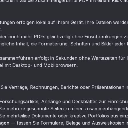
eichern Sie die zusammengeführte PDF mit einem Klick au
tungen erfolgen lokal auf Ihrem Gerät. Ihre Dateien werde
.
oder noch mehr PDFs gleichzeitig ohne Einschränkungen 
liche Inhalt, die Formatierung, Schriften und Bilder jed
ammenführen erfolgt in Sekunden ohne Wartezeiten für U
l mit Desktop- und Mobilbrowsern.
ie Verträge, Rechnungen, Berichte oder Präsentationen in
Forschungsartikel, Anhänge und Deckblätter zur Einreic
ie mehrere gescannte Seiten zu einer zusammenhängend
Sie mehrteilige Dokumente oder kreative Portfolios aus e
lagen
— fassen Sie Formulare, Belege und Ausweiskopien i