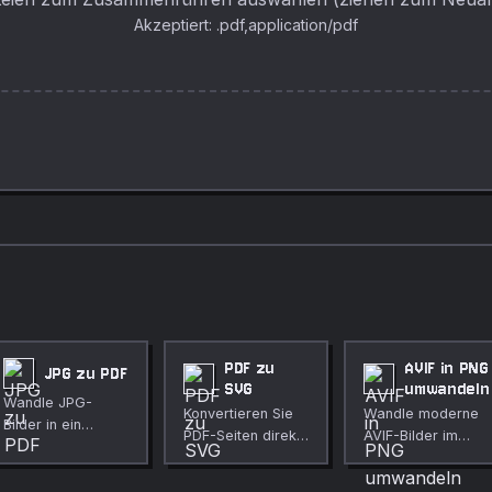
Akzeptiert: .pdf,application/pdf
PDF zu
AVIF in PNG
JPG zu PDF
SVG
umwandeln
Wandle JPG-
Konvertieren Sie
Wandle moderne
Bilder in ein
PDF-Seiten direkt
AVIF-Bilder im
einziges PDF-
im Browser in
Browser
Dokument um.
skalierbare SVG-
verlustfrei ins