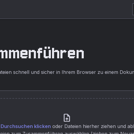
ammenführen
teien schnell und sicher in Ihrem Browser zu einem Dok
upload_file
Durchsuchen klicken
oder Dateien hierher ziehen und ab
eien zum Zusammenführen auswählen (ziehen zum Neua